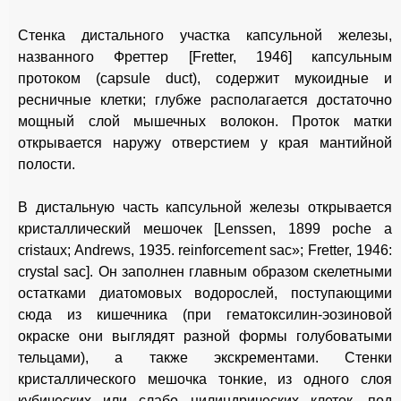
Стенка дистального участка капсульной железы,
названного Фреттер [Fretter, 1946] капсульным
протоком (capsule duct), содержит мукоидные и
ресничные клетки; глубже располагается достаточно
мощный слой мышечных волокон. Проток матки
открывается наружу отверстием у края мантийной
полости.
В дистальную часть капсульной железы открывается
кристаллический мешочек [Lenssen, 1899 poche a
cristaux; Andrews, 1935. reinforcement sac»; Fretter, 1946:
crystal sac]. Он заполнен главным образом скелетными
остатками диатомовых водорослей, поступающими
сюда из кишечника (при гематоксилин-эозиновой
окраске они выглядят разной формы голубоватыми
тельцами), а также экскрементами. Стенки
кристаллического мешочка тонкие, из одного слоя
кубических или слабо цилиндрических клеток, под