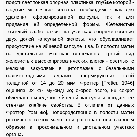
подстилает тонкая опорная пластинка, глубже которой -
гладкие мышечные волокна, необходимые как для
удаления сформированной капсулы, так и для
придания ей определенной формы. Железистый
эпителий слабо развит на участках соприкосновения
двух долей капсульной железы, что обуславливает
присутствие на яйцевой капсуле шва. В полости матки
на дистальных участках встречается третий вид
железистых высокопризматических клеток - светлых, с
мелкими вакуолями в цитоплазме, с базальными
палочковидными ядрами, формирующих слой
толщиной от 14 до 20 мкм. Фреттер [Fretter, 1946]
оценила их как мукоидные; скорее всего, их секрет
облегчает выведение яйцевой капсулы и придает ее
стенкам клейкие свойства. В отличие от данных
Фреттер [там же], непосредственно в полости матки
ресничных клеток мало; они располагаются главным
образом в проксимальном и дистальном участках
органа.