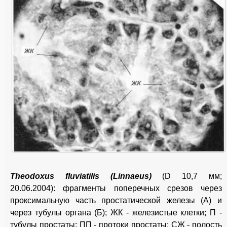
Theodoxus fluviatilis (Linnaeus)
(D 10,7 мм;
20.06.2004): фрагменты поперечных срезов через
проксимальную часть простатической железы (А) и
через тубулы органа (Б); ЖК - железистые клетки; П -
тубулы простаты; ПП - протоки простаты; СЖ - полость