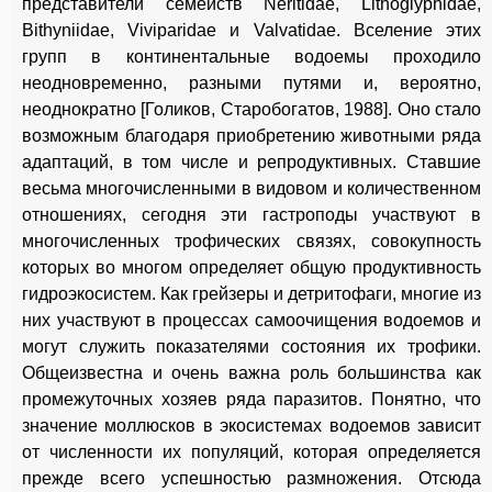
представители семейств Neritidae, Lithoglyphidae,
Bithyniidae, Viviparidae и Valvatidae. Вселение этих
групп в континентальные водоемы проходило
неодновременно, разными путями и, вероятно,
неоднократно [Голиков, Старобогатов, 1988]. Оно стало
возможным благодаря приобретению животными ряда
адаптаций, в том числе и репродуктивных. Ставшие
весьма многочисленными в видовом и количественном
отношениях, сегодня эти гастроподы участвуют в
многочисленных трофических связях, совокупность
которых во многом определяет общую продуктивность
гидроэкосистем. Как грейзеры и детритофаги, многие из
них участвуют в процессах самоочищения водоемов и
могут служить показателями состояния их трофики.
Общеизвестна и очень важна роль большинства как
промежуточных хозяев ряда паразитов. Понятно, что
значение моллюсков в экосистемах водоемов зависит
от численности их популяций, которая определяется
прежде всего успешностью размножения. Отсюда