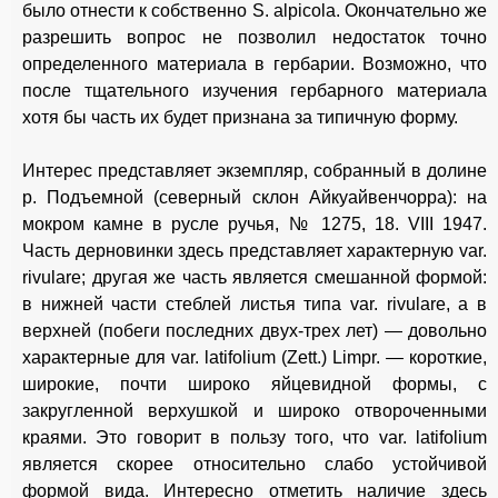
было отнести к собственно S. alpicola. Окончательно же
разрешить вопрос не позволил недостаток точно
определенного материала в гербарии. Возможно, что
после тщательного изучения гербарного материала
хотя бы часть их будет признана за типичную форму.
Интерес представляет экземпляр, собранный в долине
р. Подъемной (северный склон Айкуайвенчорра): на
мокром камне в русле ручья, № 1275, 18. VIII 1947.
Часть дерновинки здесь представляет характерную var.
rivulare; другая же часть является смешанной формой:
в нижней части стеблей листья типа var. rivulare, а в
верхней (побеги последних двух-трех лет) — довольно
характерные для var. latifolium (Zett.) Limpr. — короткие,
широкие, почти широко яйцевидной формы, с
закругленной верхушкой и широко отвороченными
краями. Это говорит в пользу того, что var. latifolium
является скорее относительно слабо устойчивой
формой вида. Интересно отметить наличие здесь