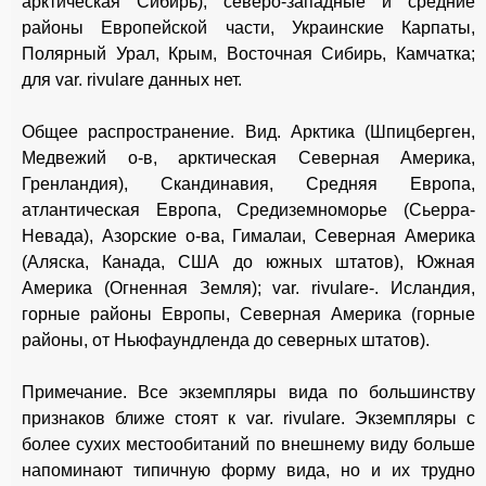
арктическая Сибирь), северо-западные и средние
районы Европейской части, Украинские Карпаты,
Полярный Урал, Крым, Восточная Сибирь, Камчатка;
для var. rivulare данных нет.
Общее распространение. Вид. Арктика (Шпицберген,
Медвежий о-в, арктическая Северная Америка,
Гренландия), Скандинавия, Средняя Европа,
атлантическая Европа, Средиземноморье (Сьерра-
Невада), Азорские о-ва, Гималаи, Северная Америка
(Аляска, Канада, США до южных штатов), Южная
Америка (Огненная Земля); var. rivulare-. Исландия,
горные районы Европы, Северная Америка (горные
районы, от Ньюфаундленда до северных штатов).
Примечание. Все экземпляры вида по большинству
признаков ближе стоят к var. rivulare. Экземпляры с
более сухих местообитаний по внешнему виду больше
напоминают типичную форму вида, но и их трудно