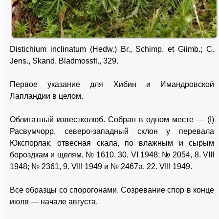
Distichium inclinatum (Hedw.) Br., Schimp. et Giimb.; C.
Jens., Skand. Bladmossfl., 329.
Первое указание для Хибин и Имандровской
Лапландии в целом.
Облигатный известколюб. Собран в одном месте — (I)
Расвумчорр, северо-западный склон у перевала
Юкспорлак: отвесная скала, по влажным и сырым
бороздкам и щелям, № 1610, 30. VI 1948; № 2054, 8. VIII
1948; № 2361, 9. VIII 1949 и № 2467а, 22. VIII 1949.
Все образцы со спорогонами. Созревание спор в конце
июля — начале августа.