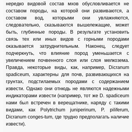
нередко видовой состав мхов обусловливается не
составом породы, на которой они развиваются, а
составом вод, которыми они увлажняются,
следовательно, сказываются вышележащие, может
быть, глубинные породы. В результате установить
связь тех или иных видов с горными породами
оказывается затруднительным. Наконец, следует
подчеркнуть, что влияние пород уменьшается с
увеличением почвенного слоя или слоя мелкозема.
Правда, некоторые виды, как, например, Dicranum
spadiceum, характерны для почв, развивающихся на
грунтах, подстилаемых породами с содержанием
извести. Однако они отнюдь не являются надежными
индикаторами извести (например, тот же D. spadiceum
нами был встречен в верещатнике, наряду с такими
видами, как Polytrichum juniperinum, P. piliferum,
Dicranum conges-tum, где трудно предполагать наличие
извести).