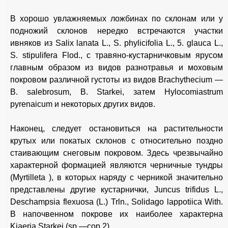
В хорошо увлажняемых ложбинах по склонам или у
подножий склонов нередко встречаются участки
ивняков из Salix lanata L., S. phylicifolia L., 5. glauca L.,
S. stipulifera Flod., с травяно-кустарничковым ярусом
главным образом из видов разнотравья и моховым
покровом различной густоты из видов Brachythecium —
В. salebrosum, В. Starkei, затем Hylocomiastrum
pyrenaicum и некоторых других видов.
Наконец, следует остановиться на растительности
крутых или покатых склонов с относительно поздно
стаивающим снеговым покровом. Здесь чрезвычайно
характерной формацией являются черничные тундры
(Myrtilleta ), в которых наряду с черникой значительно
представлены другие кустарнички, Juncus trifidus L.,
Deschampsia flexuosa (L.) Trln., Solidago lappotiica With.
В напочвенном покрове их наиболее характерна
Kiaeria Starkei (sp.—сор.2).