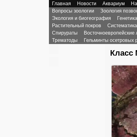
Главная
Новости
Аквариум
На
Вопросы зоологии
Зоология позв
Экология и биогеография
Генетик
Растительный покров
Систематика
Спирураты
Восточноевропейские 
Трематоды
Гельминты осетровых 
Класс 