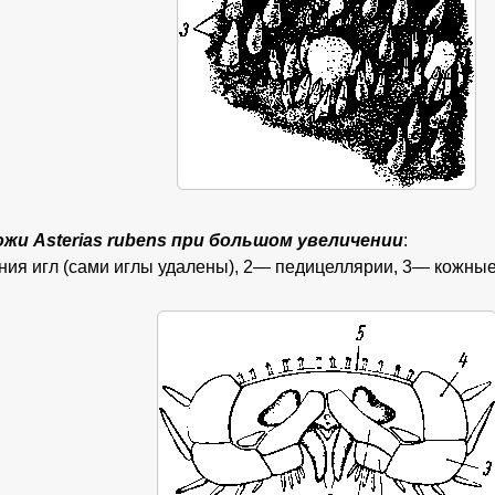
ожи Asterias rubens при большом увеличении
:
ния игл (сами иглы удалены), 2— педицеллярии, 3— кожны