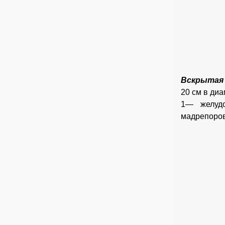
Вскрытая 
20 см в ди
1— желуд
мадрепоров