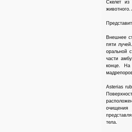
Скелет из
животного.
Представите
Внешнее ст
пяти лучей
оральной с
части амбу
конце. На
мадрепоров
Asterias r
Поверхност
расположе
очищения 
представля
тела.