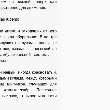
азом на нижней поверхности
щественно для движения.
as rubens)
ли диска, и отходящих от него
няя, или аборальная. В центре
 идущих по лучам,— конечные
ожки, каждая с присоской на
 амбулякральной системы —
лез.
ричневый, иногда красноватый.
упыми иглами, между которыми
ид щипчиков, служащих для
и кожные жабры. Последние
орые заходят выросты полости