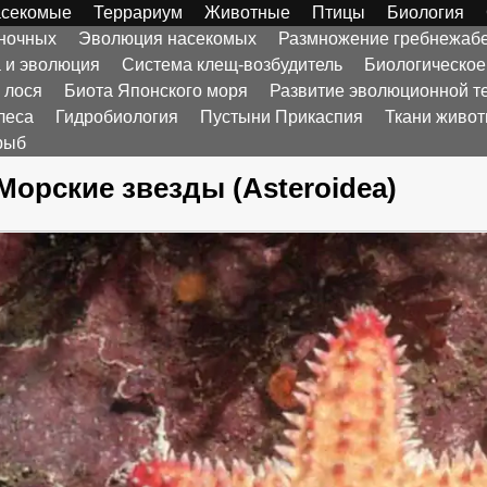
секомые
Террариум
Животные
Птицы
Биология
оночных
Эволюция насекомых
Размножение гребнежаб
а и эволюция
Система клещ-возбудитель
Биологическое
 лося
Биота Японского моря
Развитие эволюционной т
леса
Гидробиология
Пустыни Прикаспия
Ткани живо
рыб
Морские звезды (Asteroidea)