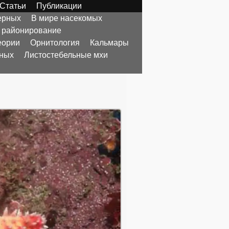
Статьи
Публикации
ерных
В мире насекомых
 районирование
еории
Орнитология
Кальмары
тных
Листостебельные мхи