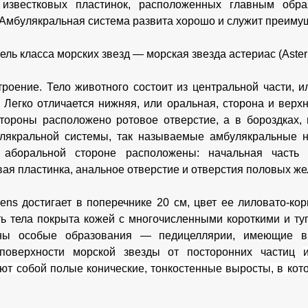
 известковых пластинок, расположенных главным обр
 Амбулякральная система развита хорошо и служит преиму
ль класса морских звезд — морская звезда астериас (Asteri
роение. Тело животного состоит из центральной части, и
. Легко отличается нижняя, или оральная, сторона и верх
тороны расположено ротовое отверстие, а в бороздках,
лякральной системы, так называемые амбулякральные н
 аборальной стороне расположены: начальная часть
ая пластинка, анальное отверстие и отверстия половых же
ubens достигает в поперечнике 20 см, цвет ее лиловато-ко
ь тела покрыта кожей с многочисленными короткими и т
ны особые образования — педицеллярии, имеющие в
поверхности морской звезды от посторонних частиц
ют собой полые конические, тонкостенные выросты, в кот