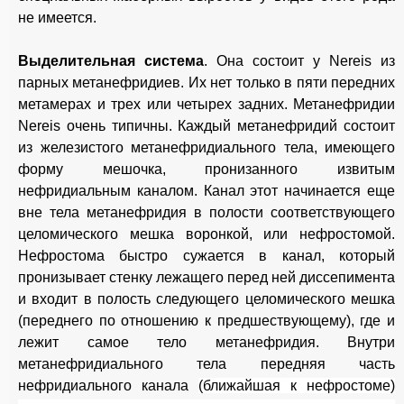
не имеется.
Выделительная система
. Она состоит у Nereis из
парных метанефридиев. Их нет только в пяти передних
метамерах и трех или четырех задних. Метанефридии
Nereis очень типичны. Каждый метанефридий состоит
из железистого метанефридиального тела, имеющего
форму мешочка, пронизанного извитым
нефридиальным каналом. Канал этот начинается еще
вне тела метанефридия в полости соответствующего
целомического мешка воронкой, или нефростомой.
Нефростома быстро сужается в канал, который
пронизывает стенку лежащего перед ней диссепимента
и входит в полость следующего целомического мешка
(переднего по отношению к предшествующему), где и
лежит самое тело метанефридия. Внутри
метанефридиального тела передняя часть
нефридиального канала
(ближайшая к нефростоме)