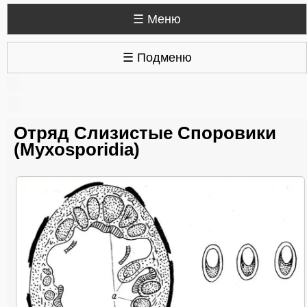
☰ Меню
☰ Подменю
Отряд Слизистые Споровики
(Myxosporidia)