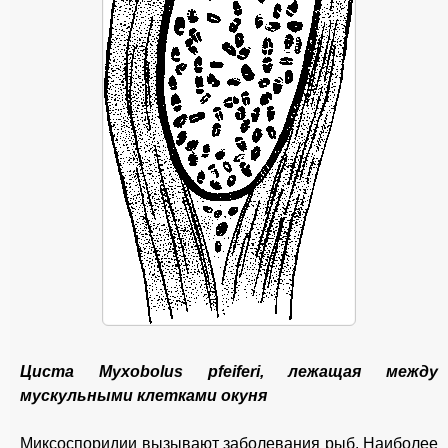
Циста Myxobolus pfeiferi, лежащая между
мускульными клетками окуня
Миксоспоридии вызывают заболевания рыб. Наиболее