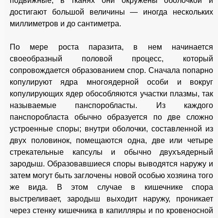
подвижные, в тканях они окружены оболочкой и
достигают большой величины — иногда нескольких
миллиметров и до сантиметра.
По мере роста паразита, в нем начинается
своеобразный половой процесс, который
сопровождается образованием спор. Сначала попарно
копулируют ядра многоядерной особи и вокруг
копулирующих ядер обособляются участки плазмы, так
называемые панспоробласты. Из каждого
панспоробласта обычно образуется по две сложно
устроенные споры; внутри оболочки, составленной из
двух половинок, помещаются одна, две или четыре
стрекательные капсулы и обычно двухъядерный
зародыш. Образовавшиеся споры выводятся наружу и
затем могут быть заглочены новой особью хозяина того
же вида. В этом случае в кишечнике спора
выстреливает, зародыш выходит наружу, проникает
через стенку кишечника в капилляры и по кровеносной