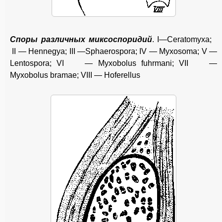
Споры различных миксоспоридий
. I—Ceratomyxa;
II — Hennegya; III —Sphaerospora; IV — Myxosoma; V —
Lentospora; VI — Myxobolus fuhrmani; VII —
Myxobolus bramae; VIII — Hoferellus