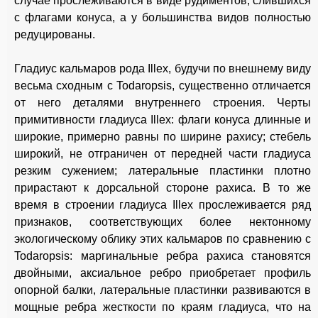
случае прослеживаются в виде рудиментов, слившихся
с флагами конуса, а у большинства видов полностью
редуцированы.
Гладиус кальмаров рода Illex, будучи по внешнему виду
весьма сходным с Todaropsis, существенно отличается
от него деталями внутреннего строения. Черты
примитивности гладиуса Illex: флаги конуса длинные и
широкие, примерно равны по ширине рахису; стебель
широкий, не отграничен от передней части гладиуса
резким сужением; латеральные пластинки плотно
прирастают к дорсальной стороне рахиса. В то же
время в строении гладиуса Illex прослеживается ряд
признаков, соответствующих более нектонному
экологическому облику этих кальмаров по сравнению с
Todaropsis: маргинальные ребра рахиса становятся
двойными, аксиальное ребро приобретает профиль
опорной балки, латеральные пластинки развиваются в
мощные ребра жесткости по краям гладиуса, что на