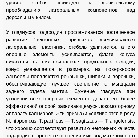
уровне стебля приводит к значительному
преобладанию латеральных компонентов над
дорсальным килем.
У гладиусов тодародин прослеживается постепенное
развитие "нектонных" признаков: увеличиваются
латеральные пластинки, стебель удлиняется, а его
опорные элементы усиливаются, флаги конуса
сужаются, на них появляются продольные складки,
конус уменьшается в размерах, на поверхности
альвеолы появляются ребрышки, шипики и ворсинки,
обеспечивающие лучшее сцепление с мышцами
заднего отдела мантии. Сужение гладиуса при
усилении всех опорных элементов делает его более
эффективной опорой развивающемуся локомоторному
аппарату кальмаров. Эти признаки усиливаются в ряду
N. nipponicus, Т. pacificus — Т. sagittatus — Т. angolensis,
что хорошо соответствует развитию нектонных качеств
тодародин в процессе освоения ими вод материкового