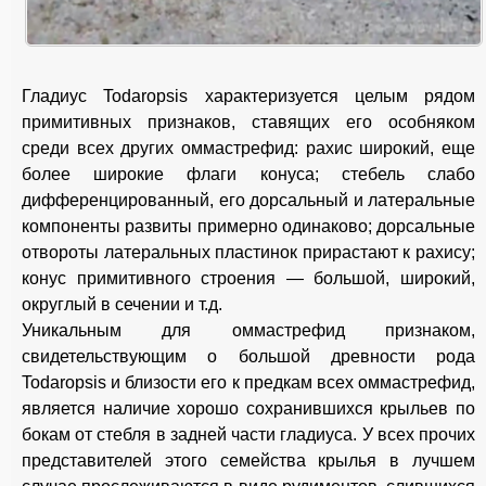
Гладиус Todaropsis характеризуется целым рядом
примитивных признаков, ставящих его особняком
среди всех других оммастрефид: рахис широкий, еще
более широкие флаги конуса; стебель слабо
дифференцированный, его дорсальный и латеральные
компоненты развиты примерно одинаково; дорсальные
отвороты латеральных пластинок прирастают к рахису;
конус примитивного строения — большой, широкий,
округлый в сечении и т.д.
Уникальным для оммастрефид признаком,
свидетельствующим о большой древности рода
Todaropsis и близости его к предкам всех оммастрефид,
является наличие хорошо сохранившихся крыльев по
бокам от стебля в задней части гладиуса. У всех прочих
представителей этого семейства крылья в лучшем