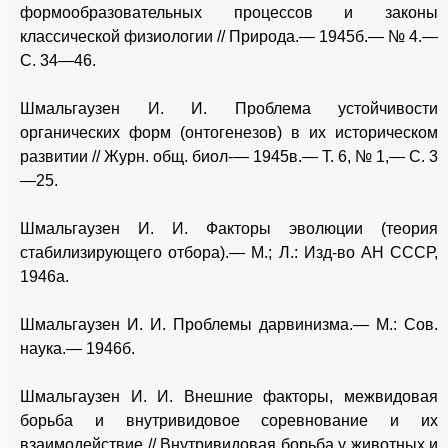
формообразовательных процессов и законы
классической физиологии // Природа.— 1945б.— № 4.—
С. 34—46.
Шмальгаузен И. И. Проблема устойчивости
органических форм (онтогенезов) в их историческом
развитии // Журн. общ. биол-— 1945в.— Т. 6, № 1,— С. 3
—25.
Шмальгаузен И. И. Факторы эволюции (теория
стабилизирующего отбора).— М.; Л.: Изд-во АН СССР,
1946а.
Шмальгаузен И. И. Проблемы дарвинизма.— М.: Сов.
наука.— 1946б.
Шмальгаузен И. И. Внешние факторы, межвидовая
борьба и внутривидовое соревнование и их
взаимодействие // Внутривидовая борьба у животных и