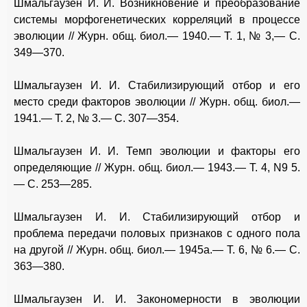
Шмальгаузен И. И. Возникновение и преобразование
системы морфогенетических корреляций в процессе
эволюции // Журн. общ. биол.— 1940.— Т. 1, № 3,— С.
349—370.
Шмальгаузен И. И. Стабилизирующий отбор и его
место среди факторов эволюции // Журн. общ. биол.—
1941.— Т. 2, № 3.— С. 307—354.
Шмальгаузен И. И. Темп эволюции и факторы его
определяющие // Журн. общ. биол.— 1943.— Т. 4, N9 5.
— С. 253—285.
Шмальгаузен И. И. Стабилизирующий отбор и
проблема передачи половых признаков с одного пола
на другой // Журн. общ. биол.— 1945а.— Т. 6, № 6.— С.
363—380.
Шмальгаузен И. И. Закономерности в эволюции