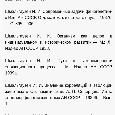
Шмальгаузен И. И. Современные задачи феногенетики
// Изв. АН СССР. Отд. математ. и естеств. наук.— 19376.
— С. 895—906.
Шмальгаузен И. И. Организм как целое в
индивидуальном и историческом развитии.— М.; Л.:
Изд-во АН СССР, 1938.
Шмальгаузен И. И. Пути и закономерности
эволюционного процесса.— М.: Изд-во АН СССР,
1939а.
Шмальгаузен И. И. Значение корреляций в эволюции
животных // Сб. памяти акад. А. Н. Северцова Ин-та
эвол. морфологии животных АН СССР.— 19396.— Вып.
1.