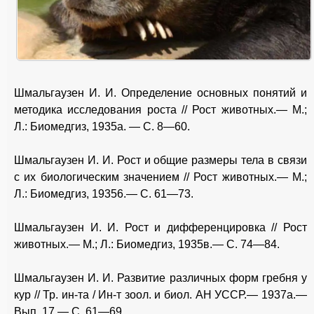
Шмальгаузен И. И. Определение основных понятий и
методика исследования роста // Рост животных.— М.;
Л.: Биомедгиз, 1935а. — С. 8—60.
Шмальгаузен И. И. Рост и общие размеры тела в связи
с их биологическим значением // Рост животных.— М.;
Л.: Биомедгиз, 19356.— С. 61—73.
Шмальгаузен И. И. Рост и дифференцировка // Рост
животных.— М.; Л.: Биомедгиз, 1935в.— С. 74—84.
Шмальгаузен И. И. Развитие различных форм гребня у
кур // Тр. ин-та / Ин-т зоол. и биол. АН УССР.— 1937а.—
Вып. 17.— С. 61—69.