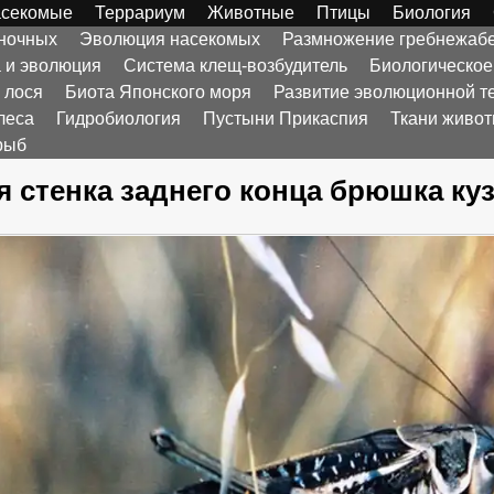
секомые
Террариум
Животные
Птицы
Биология
оночных
Эволюция насекомых
Размножение гребнежаб
а и эволюция
Система клещ-возбудитель
Биологическое
 лося
Биота Японского моря
Развитие эволюционной т
леса
Гидробиология
Пустыни Прикаспия
Ткани живо
рыб
 стенка заднего конца брюшка ку