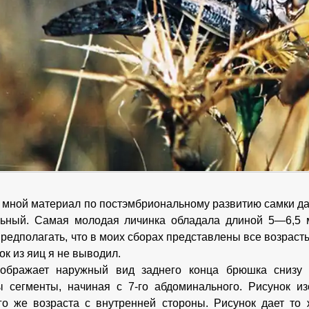
мной материал по постэмбриональному развитию самки дал
льный. Самая молодая личинка обладала длиной 5—6,5 
редполагать, что в моих сборах представлены все возрасты
ок из яиц я не выводил.
зображает наружный вид заднего конца брюшка снизу у
 сегменты, начиная с 7-го абдоминального. Рисунок из
го же возраста с внутренней стороны. Рисунок дает то