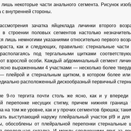
лишь некоторые части анального сегмента. Рисунок изоб
а с внутренней стороны.
ассмотрения зачатка яйцеклада личинки второго возр
и в строении половых сегментов настолько незначител
ся лишь немногими указаниями относительно первого возр
зраста, как и следующих, правильно: стернальные част
располагаясь под тергальными щитками соответствую
 от взрослой особи. Каждый абдоминальный сегмент личин
 ясно выраженными 4 участками — несколько более тверд
 — плейрой и стернальным щитком, в котором более ил
едиально расположенный дискообразный первичный стернит
е 9-го тергита почти столь же ясно, как и у впереди
ой перепонке несущих стигму, причем нижняя граница 
а на том же уровне, как и у прочих сегментов брюшка; таки
ать выступающий наружу плейральный участок pl9 и для 9
ы, обособлены от плейральной перепонки стернальные 
ая продольная складка. И между следующими друг за
др