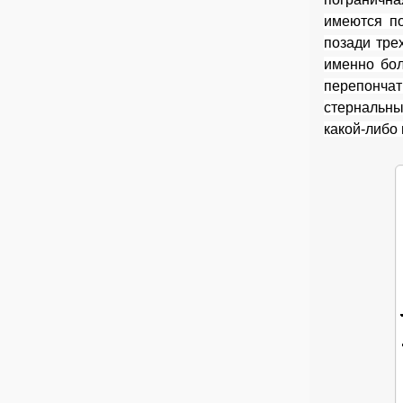
имеются по
позади тре
именно бол
перепончат
стернальны
какой-либо