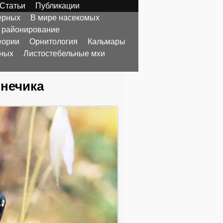
Статьи
Публикации
ерных
В мире насекомых
 районирование
еории
Орнитология
Кальмары
тных
Листостебельные мхи
знечика