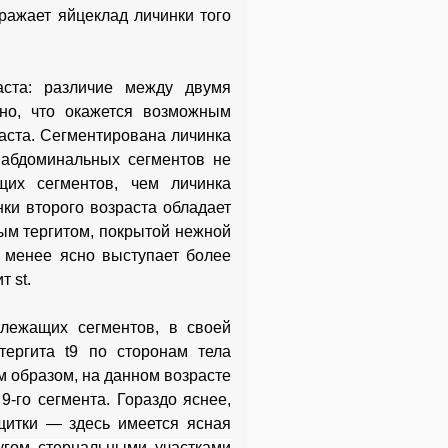
ражает яйцеклад личинки того
аста: различие между двумя
ьно, что окажется возможным
аста. Сегментирована личинка
и абдоминальных сегментов не
щих сегментов, чем личинка
ки второго возраста обладает
ым тергитом, покрытой нежной
и менее ясно вы
ступает более
 st.
 лежащих сегментов, в своей
тергита t9 по сторонам тела
м образом, на данном возрасте
-го сегмента. Гораздо яснее,
щитки — здесь имеется ясная
угом стернальными участками