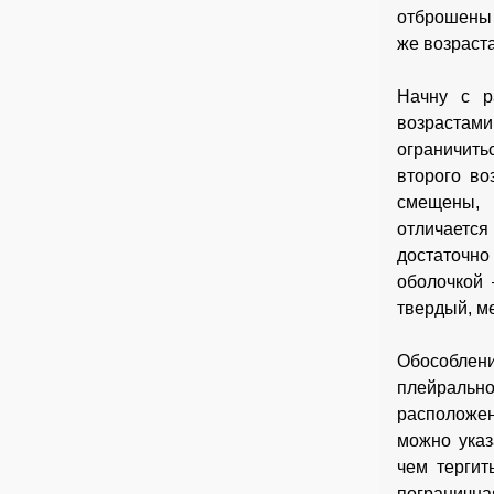
отброшены 
же возраст
Начну с р
возрастам
ограничить
второго во
смещены, 
отличается
достаточно
оболочкой
твердый, м
Обособлени
плейральн
расположен
можно указ
чем тергит
пограничн