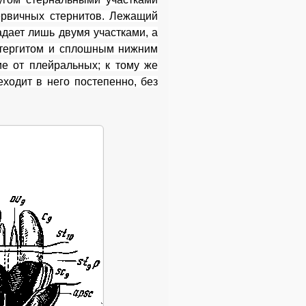
ервичных стернитов. Лежащий
адает лишь двумя участками, а
 тергитом и сплошным нижним
е от плейральных; к тому же
еходит в него постепенно, без