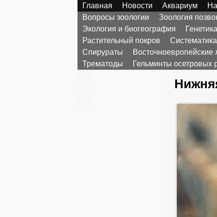
Главная
Новости
Аквариум
На
Вопросы зоологии
Зоология позв
Экология и биогеография
Генетик
Растительный покров
Систематика
Спирураты
Восточноевропейские 
Трематоды
Гельминты осетровых 
Нижняя