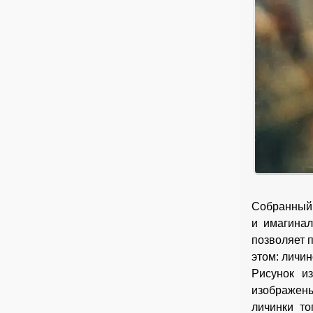
Собранный 
и имагина
позволяет п
этом: личин
Рисунок и
изображены
личинки то