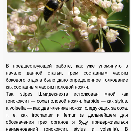
В предшествующей работе, как уже упомянуто в
начале данной статьи, трем составным частям
бокового отдела было дано определенное толкование
как составным частям половой ножки.
Так, stipes Шмидекнехта истолкован мной как
гонококсит — coxa половой ножки, harpide — как stylus,
a volsella — как два членика ножки, следующих за соха,
т. е. как trochanter и femur (в дальнейшем для
обозначения трех органов я буду придерживаться
наименований гонококсит, stylus и volsella). В