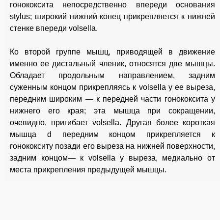
гонококсита непосредственно впереди основания
stylus; широкий нижний конец прикрепляется к нижней
стенке впереди volsella.
Ко второй группе мышц, приводящей в движение
именно ее дистальный членик, относятся две мышцы.
Обладает продольным направлением, задним
суженным концом прикрепляясь к volsella у ее выреза,
передним
широким — к передней части гонококсита у
нижнего его края; эта мышца при сокращении,
очевидно, пригибает volsella. Другая более короткая
мышца d передним концом прикрепляется к
гонококситу позади его выреза на нижней поверхности,
задним концом— к volsella у выреза, медиально от
места прикрепления предыдущей мышцы.