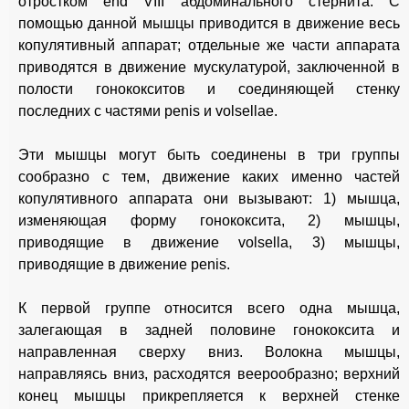
отростком end VIII абдоминального стернита. С
помощью данной мышцы приводится в движение весь
копулятивный аппарат; отдельные же части аппарата
приводятся в движение мускулатурой, заключенной в
полости гонококситов и соединяющей стенку
последних с частями penis и volsellae.
Эти мышцы могут быть соединены в три группы
сообразно с тем, движение каких именно частей
копулятивного аппарата они вызывают: 1) мышца,
изменяющая форму гонококсита, 2) мышцы,
приводящие в движение volsella, 3) мышцы,
приводящие в движение penis.
К первой группе относится всего одна мышца,
залегающая в задней половине гонококсита и
направленная сверху вниз. Волокна мышцы,
направляясь вниз, расходятся веерообразно; верхний
конец мышцы прикрепляется к верхней стенке