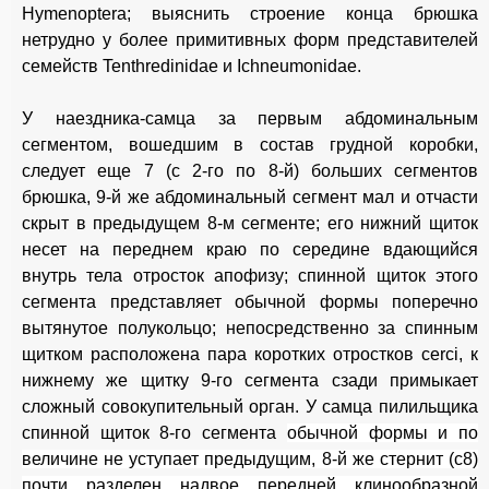
Hymenoptera; выяснить строение конца брюшка
нетрудно у более примитивных форм представителей
семейств Tenthredinidae и Ichneumonidae.
У наездника-самца за первым абдоминальным
сегментом, вошедшим в состав грудной коробки,
следует еще 7 (с 2-го по 8-й) больших сегментов
брюшка, 9-й же абдоминальный сегмент мал и отчасти
скрыт в предыдущем 8-м сегменте; его нижний щиток
несет на переднем краю по середине вдающийся
внутрь тела отросток апофизу; спинной щиток этого
сегмента представляет обычной формы поперечно
вытянутое полукольцо; непосредственно за спинным
щитком расположена пара коротких отростков cerci, к
нижнему же щитку 9-го сегмента сзади примыкает
сложный совокупительный орган. У самца пилильщика
спинной щиток 8-го сегмента
обычной формы и по
величине не уступает предыдущим, 8-й же стернит (с8)
почти разделен надвое передней клинообразной