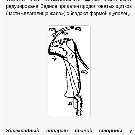
редуцирована. Задние придатки продолговатых щитков
(части «влагалища жала») обладают формой щупалец.
Яйцекладный аппарат правой стороны у