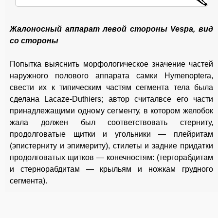
Жалоносный аппарат левой стороны Vespa, вид
со стороны
Попытка выяснить морфологическое значение частей
наружного полового аппарата самки Hymenoptera,
свести их к типическим частям сегмента тела была
сделана Lacaze-Duthiers; автор считал
все его части
принадлежащими одному сегменту, в котором желобок
жала должен был соответствовать стерниту,
продолговатые щитки и угольники — плейритам
(эпистерниту и эпимериту), стилеты и задние придатки
продолговатых щитков — конечностям: (тергорабдитам
и стернорабдитам — крыльям и ножкам грудного
сегмента).