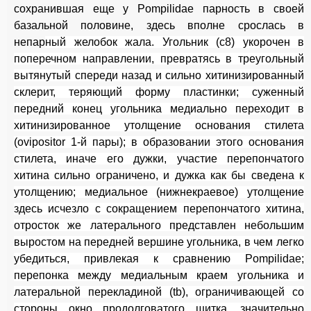
сохранившая еще у Pompilidae парность в своей
базальной половине, здесь вполне срослась в
непар
ный желобок жала. Угольник (с8) укорочен в
поперечном направлении, превратясь в треугольный
вытянутый спереди назад и сильно хитинизированный
склерит, теряющий форму пластинки; суженный
передний конец угольника медиально переходит в
хитинизированное утолщение основания стилета
(ovipositor 1-й пары); в образовании этого основания
стилета, иначе его дужки, участие перепончатого
хитина сильно ограничено, и дужка как бы сведена к
утолщению; медиальное (нижнекраевое) утолщение
здесь исчезло с сокращением перепончатого хитина,
отросток же латерального представлен небольшим
выростом на передней вершине угольника, в чем легко
убедиться, привлекая к сравнению Pompilidae;
перепонка между медиальным краем угольника и
латеральной перекладиной (tb), ограничивающей со
стороны окно продолговатого щитка, значительно