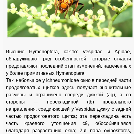
Высшие Hymenoptera, как-то: Vespidae и Apidae,
обнаруживают ряд особенностей, которые отчасти
представляют последний этап изменений, намеченных
у более примитивных Hymenoptera.
Так, небольшое у Ichneumonidae окно в передней части
продолговатых щитков здесь получает значительные
размеры и ограничено спереди дужкой (ag), а со
стороны — перекладиной (tb)
продольного
направления, соединяющей у Vespidae дужку с задней
частью продолговатого щитка; эта перекладина есть
часть краевого утолщения с9, обособившаяся
благодаря разрастанию окна; 2-я пара ovipositores,