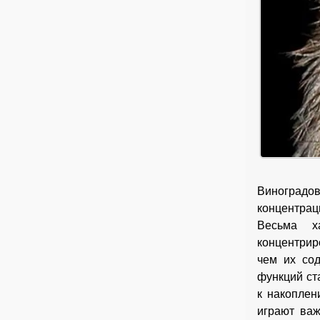
Виноградо
концентрац
Весьма х
концентрир
чем их со
функций ст
к накоплен
играют важ