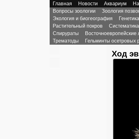
Главная
Новости
Аквариум
На
Вопросы зоологии
Зоология позв
Экология и биогеография
Генетик
Растительный покров
Систематика
Спирураты
Восточноевропейские 
Трематоды
Гельминты осетровых 
Ход э