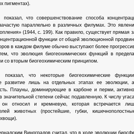
х пигментах).
в показал, что совершенствование способа концентрац
зачастую параллельно в различных филумах. Это явлен
опления» (1944, с. 199). Как правило, существует прямая 
онцентрационной функции от общей эволюционной продвин
оров в каждом филуме обычно выступают более прогресси
тем, что эволюция биогеохимических функций в предел
ии со вторым биогеохимическим принципом.
в показал, что некоторые биогеохимические функц
е развитие лишь на отдельных этапах ее эволюции, 
сть. Плауны, доминирующие в карбоне и перми, активн
в значительной степени сейчас подавленную. К числу уга
 он относил и кремневую, которая встречается ли
телей животных (простейшие, губки, кишечнополостн
 хвощи).
ернадским Виноградов считал, что в ходе эволюции биосф