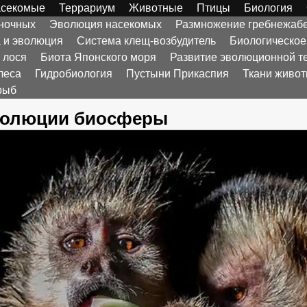
секомые
Террариум
Животные
Птицы
Биология
оночных
Эволюция насекомых
Размножение гребнежаб
а и эволюция
Система клещ-возбудитель
Биологическое
 лося
Биота Японского моря
Развитие эволюционной т
леса
Гидробиология
Пустыни Прикаспия
Ткани живо
рыб
волюции биосферы