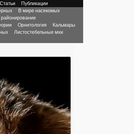
Статьи
Публикации
ерных
В мире насекомых
 районирование
еории
Орнитология
Кальмары
тных
Листостебельные мхи