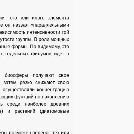
ии того или иного элемента
ие он назвал «параллельными
зависимость интенсивности той
утости группы. В роли мощных
вные формы. По-видимому, это
ах отдельных филумов идет в
ии биосферы получают свое
а затем резко снижают свою
о осуществляли концентрацию
сающих функций по накоплению
шь среди наиболее древних
ые) и растений (диатомовые
еры возможен перенос тех или