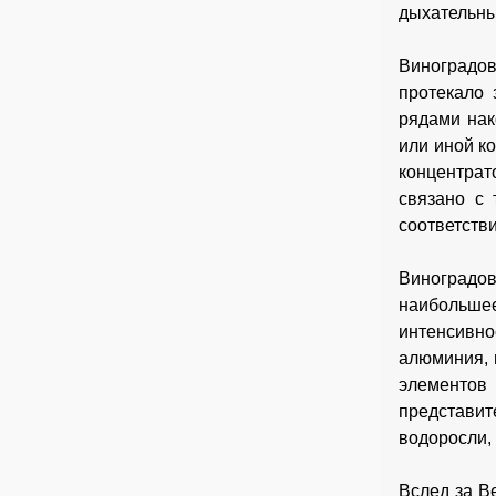
дыхательны
Виноградо
протекало 
рядами нак
или иной к
концентрат
связано с 
соответств
Виноградо
наибольше
интенсивно
алюминия, 
элементов
представи
водоросли,
Вслед за В