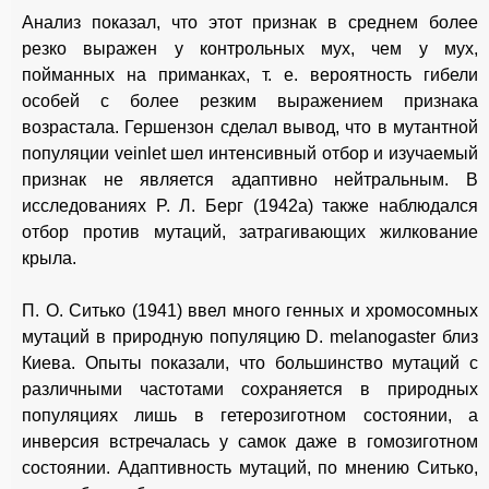
Анализ показал, что этот признак в среднем более
резко выражен у контрольных мух, чем у мух,
пойманных на приманках, т. е. вероятность гибели
особей с более резким выражением признака
возрастала. Гершензон сделал вывод, что в мутантной
популяции veinlet шел интенсивный отбор и изучаемый
признак не является адаптивно нейтральным. В
исследованиях P. Л. Берг (1942а) также наблюдался
отбор против мутаций, затрагивающих жилкование
крыла.
П. О. Ситько (1941) ввел много генных и хромосомных
мутаций в природную популяцию D. melanogaster близ
Киева. Опыты показали, что большинство мутаций с
различными частотами сохраняется в природных
популяциях лишь в гетерозиготном состоянии, а
инверсия встречалась у самок даже в гомозиготном
состоянии. Адаптивность мутаций, по мнению Ситько,