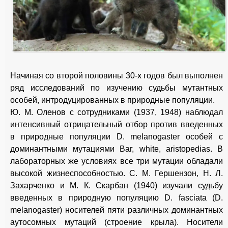
Начиная со второй половины 30-х годов был выполнен
ряд исследований по изучению судьбы мутантных
особей, интродуцированных в природные популяции.
Ю. М. Оленов с сотрудниками (1937, 1948) наблюдал
интенсивный отрицательный отбор против введенных
в природные популяции D. melanogaster особей с
доминантными мутациями Ваг, white, aristopedias. В
лабораторных же условиях все три мутации обладали
высокой жизнеспособностью. С. М. Гершензон, Н. Л.
Захарченко и М. К. Скарбан (1940) изучали судьбу
введенных в природную популяцию D. fasciata (D.
melanogaster) носителей пяти различных доминантных
аутосомных мутаций (строение крыла). Носители