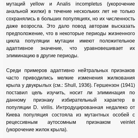
мутаций yellow и Analis incompletus (укорочение
анальной жилки) в течение нескольких лет не только
сохранялись в больших популяциях, но их численность
даже возросла. Это дало повод авторам высказать
предположение, что в некоторые периоды жизненного
цикла популяции мутации имеют положительное
адаптивное значение, что уравновешивает их
элиминацию в другие периоды.
Среди примеров адаптивно нейтральных признаков
часто приводились мелкие изменения жилкования
крыла у двукрылых (см.: Shull, 1936). Гершензон (1941)
поставил цель изучить, носит ли элиминация по
данному признаку избирательный характер в
популяции D. virilis. Интродуцированная недалеко от
Киева популяция состояла из мутантных особей с
рецессивным аутосомным признаком veinlet
(укорочение жилок крыла).