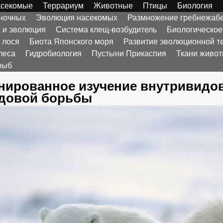
секомые
Террариум
Животные
Птицы
Биология
оночных
Эволюция насекомых
Размножение гребнежаб
а и эволюция
Система клещ-возбудитель
Биологическое
 лося
Биота Японского моря
Развитие эволюционной т
леса
Гидробиология
Пустыни Прикаспия
Ткани живо
рыб
нированное изучение внутривидо
довой борьбы