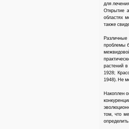
для лечения
Открытие а
областях м
также свид
Различные
проблемы б
межвидовой
практическ
растений в
1928; Крас
1948). Не 
Накоплен о
конкуренц
эволюционн
том, что м
определить