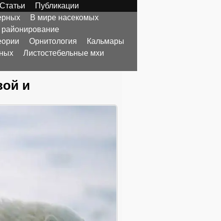
Статьи
Публикации
ерных
В мире насекомых
 районирование
еории
Орнитология
Кальмары
тных
Листостебельные мхи
вой и