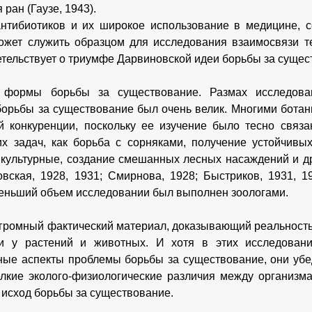
 ран (Гаузе, 1943).
нтибиотиков и их широкое использование в медицине, с
ожет служить образцом для исследования взаимосвязи т
етельствует о триумфе Дарвиновской идеи борьбы за сущес
 формы борьбы за существование. Размах исследова
орьбы за существование был очень велик. Многими бота
 конкуренции, поскольку ее изучение было тесно связ
их задач, как борьба с сорняками, получение устойчивы
 культурные, создание смешанных лесных насаждений и др.
овская, 1928, 1931; Смирнова, 1928; Быстриков, 1931, 1
меньший объем исследовании был выполнен зоологами.
громный фактический материал, доказывающий реальност
ии у растений и животных. И хотя в этих исследовани
ые аспекты проблемы борьбы за существование, они убе
елкие эколого-физиологические различия между организм
 исход борьбы за существование.