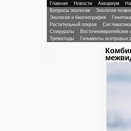
Главная
Новости
Аквариум
На
Вопросы зоологии
Зоология позв
Экология и биогеография
Генетик
Растительный покров
Систематика
Спирураты
Восточноевропейские 
Трематоды
Гельминты осетровых 
Комби
межви