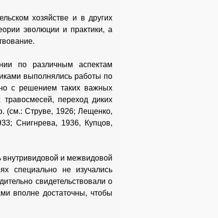
ельском хозяйстве и в других
еории эволюции и практики, а
твование.
нии по различным аспектам
никами выполнялись работы по
ано с решением таких важных
х травосмесей, переход диких
 (см.: Струве, 1926; Лещенко,
933; Снигнрева, 1936, Купцов,
ь внутривидовой и межвидовой
ях специально не изучались
дительно свидетельствовали о
ами вполне достаточны, чтобы