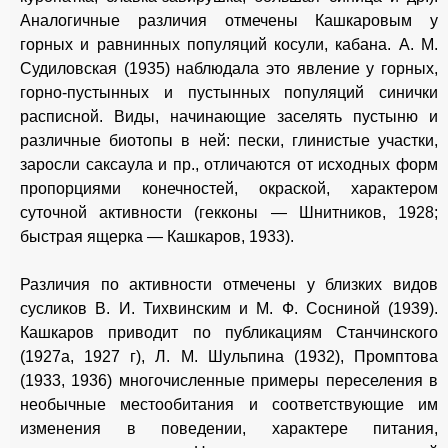
Аналогичные различия отмечены Кашкаровым у
горных и равнинных популяций косули, кабана. А. М.
Судиловская (1935) наблюдала это явление у горных,
горно-пустынных и пустынных популяций синички
расписной. Виды, начинающие заселять пустыню и
различные биотопы в ней: пески, глинистые участки,
заросли саксаула и пр., отличаются от исходных форм
пропорциями конечностей, окраской, характером
суточной активности (гекконы — Шнитников, 1928;
быстрая ящерка — Кашкаров, 1933).
Различия по активности отмечены у близких видов
сусликов В. И. Тихвинским и М. Ф. Сосниной (1939).
Кашкаров приводит по публикациям Станчинского
(1927а, 1927 г), Л. М. Шульпина (1932), Промптова
(1933, 1936) многочисленные примеры переселения в
необычные местообитания и соответствующие им
изменения в поведении, характере питания,