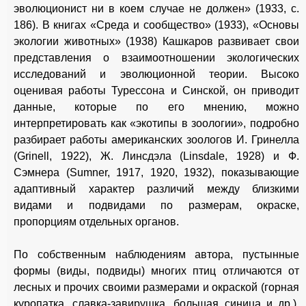
эволюционист ни в коем случае не должен» (1933, с.
186). В книгах «Среда и сообщество» (1933), «Основы
экологии животных» (1938) Кашкаров развивает свои
представления о взаимоотношении экологических
исследований и эволюционной теории. Высоко
оценивая работы Турессона и Синской, он приводит
данные, которые по его мнению, можно
интерпретировать как «экотипы в зоологии», подробно
разбирает работы американских зоологов И. Гринелла
(Grinell, 1922), Ж. Линсдэла (Linsdale, 1928) и Ф.
Сэмнера (Sumner, 1917, 1920, 1932), показывающие
адаптивный характер различий между близкими
видами и подвидами по размерам, окраске,
пропорциям отдельных органов.
По собственным наблюдениям автора, пустынные
формы (виды, подвиды) многих птиц отличаются от
лесных и прочих своими размерами и окраской (горная
куропатка, славка-завирушка, большая синица и др.).