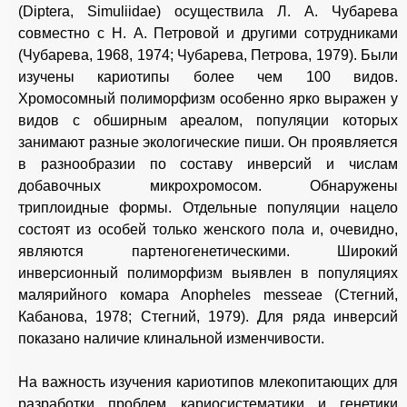
(Diptera, Simuliidae) осуществила Л. А. Чубарева
совместно с Н. А. Петровой и другими сотрудниками
(Чубарева, 1968, 1974; Чубарева, Петрова, 1979). Были
изучены кариотипы более чем 100 видов.
Хромосомный полиморфизм особенно ярко выражен у
видов с обширным ареалом, популяции которых
занимают разные экологические пиши. Он проявляется
в разнообразии по составу инверсий и числам
добавочных микрохромосом. Обнаружены
триплоидные формы. Отдельные популяции нацело
состоят из особей только женского пола и, очевидно,
являются партеногенетическими. Широкий
инверсионный полиморфизм выявлен в популяциях
малярийного комара Anopheles messeae (Стегний,
Кабанова, 1978; Стегний, 1979). Для ряда инверсий
показано наличие клинальной изменчивости.
На важность изучения кариотипов млекопитающих для
разработки проблем кариосистематики и генетики