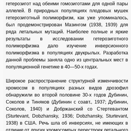
гетерозигот над обеими гомозиготами для одной пары
аллелей. В природных популяциях плодовых мушек
гетерозиготный полиморфизм, как уже упоминалось,
был продемонстрирован Мазингом (1938, 1939) для
ряда летальных мутаций. Наиболее полные и яркие
результаты в исследовании гетерозиготного
полиморфизма дало изучение инверсионного
полиморфизма в популяциях двукрылых. Разработка
данной проблемы заняла одно из центральных мест в
популяционной генетике в 40—50-х годах.
Широкое распространение структурной изменчивости
хромосом в популяциях разных видов дрозофил
обнаружили во второй половине 30-х годов Дубинин,
Соколов и Тиняков (Дубинин с соавт., 1937; Дубинин,
Соколов, 1940) и Добржанский со Стертевантом
(Sturtevant, Dobzhansky, 1936; Dobzhansky, Sturtevant,
1938) в США. Речь шла об инверсиях, не имеющих в
отличие от других хромосомпых перестроек летального