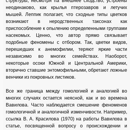
структуры, несмотря па внешнее сходство, устроены
неодинаково, как крылья птерозавров и летучих
мышей. Леппик полагает, что сходные типы цветков
возникают в неродственных таксонах как
приспособление к опылению определенными группами
насекомых. Ценно, что автор прямо связывает
подобные феномены с отбором. Так, цветки видов,
перешедших к анемофилии, теряют яркие части
независимо во многих семействах. Наоборот,
некоторые осоки Южной и Центральной Америки,
вторично ставшие энтомофильными, обретают ложные
венчики из покровных листиков.
Все же граница между гомологией и аналогией во
многих случаях остается неясной, как и во времена
Вавилова. Часто наблюдается смешение феноменов
гомологичной и аналогичной изменчивости. Например,
ссылка В. А. Красилова (1970) на работы Вавилова в
статье, посвященной вопросу о происхождении и