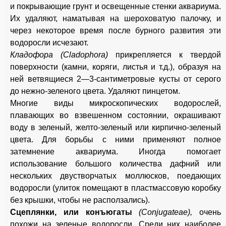
и покрывающие грунт и освещенные стенки аквариума.
Их удаляют, наматывая на шероховатую палочку, и
через некоторое время после бурного развития эти
водоросли исчезают.
Кладофора (Cladophora)
прикрепляется к твердой
поверхности (камни, коряги, листья и т.д.), образуя на
ней ветвящиеся 2—3-сантиметровые кусты от серого
до нежно-зеленого цвета. Удаляют пинцетом.
Многие виды микроскопических водорослей,
плавающих во взвешенном состоянии, окрашивают
воду в зеленый, желто-зеленый или кирпично-зеленый
цвета. Для борьбы с ними применяют полное
затемнение аквариума. Иногда помогает
использование большого количества дафний или
нескольких двустворчатых моллюсков, поедающих
водоросли (улиток помещают в пластмассовую коробку
без крышки, чтобы не расползались).
Сцеплянки, или конъюгаты
(Conjugateae),
очень
похожи на зеленые водоросли. Среди них наиболее