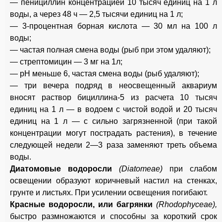
— пенициллин концентрацией 10 тысяч единиц на 1 л
воды, а через 48 ч — 2,5 тысячи единиц на 1 л;
— 3-процентная борная кислота — 30 мл на 100 л
воды;
— частая полная смена воды (рыб при этом удаляют);
— стрептомицин — 3 мг на 1л;
— рН меньше 6, частая смена воды (рыб удаляют);
— три вечера подряд в неосвещенный аквариум
вносят раствор бициллина-5 из расчета 10 тысяч
единиц на 1 л — в водоем с чистой водой и 20 тысяч
единиц на 1 л — с сильно загрязненной (при такой
концентрации могут пострадать растения), в течение
следующей недели 2—3 раза заменяют треть объема
воды.
Диатомовые водоросли
(Diatomeae)
при слабом
освещении образуют коричневый настил на стенках,
грунте и листьях. При усилении освещения погибают.
Красные водоросли, или багрянки
(Rhodophyceae),
быстро размножаются и способны за короткий срок