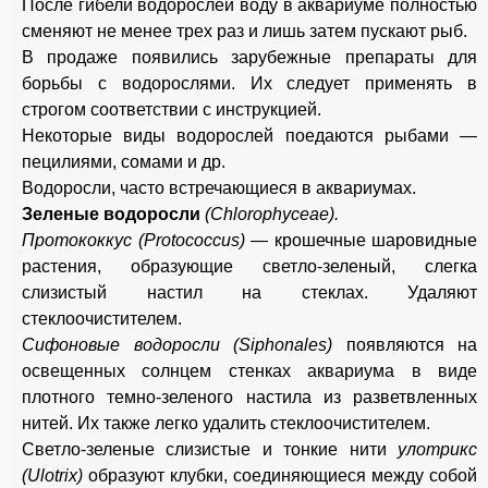
После гибели водорослей воду в аквариуме полностью
сменяют не менее трех раз и лишь затем пускают рыб.
В продаже появились зарубежные препараты для
борьбы с водорослями. Их следует применять в
строгом соответствии с инструкцией.
Некоторые виды водорослей поедаются рыбами —
пецилиями, сомами и др.
Водоросли, часто встречающиеся в аквариумах.
Зеленые водоросли
(Chlorophyceae).
Протококкус (Protococcus) —
крошечные шаровидные
растения, образующие светло-зеленый, слегка
слизистый настил на стеклах. Удаляют
стеклоочистителем.
Сифоновые водоросли (Siphonales)
появляются на
освещенных солнцем стенках аквариума в виде
плотного темно-зеленого настила из разветвленных
нитей. Их также легко удалить стеклоочистителем.
Светло-зеленые слизистые и тонкие нити
улотрикс
(Ulotrix)
образуют клубки, соединяющиеся между собой