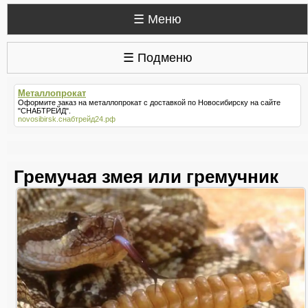
☰ Меню
☰ Подменю
Металлопрокат
Оформите заказ на
металлопрокат
с доставкой по Новосибирску на сайте
"СНАБТРЕЙД".
novosibirsk.снабтрейд24.рф
Гремучая змея или гремучник