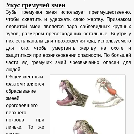
Укус гремучей змеи
Зубы гремучая змея использует преимущественно,
чтобы схватить и удержать свою жертву. Признаком
ядовитой змеи является пара саблевидных крупных
зубов, размером превосходящих остальные. Внутри у
них есть каналы для прохождения яда, используемого
для того, чтобы умертвить жертву на охоте и
защититься при возникновении опасности. По большей
части яд гремучих змей чрезвычайно опасен для
людей.
Общеизвестным
фактом является
сбрасывание
змеей
ороговевшего
верхнего
покрова при
линьке. То же