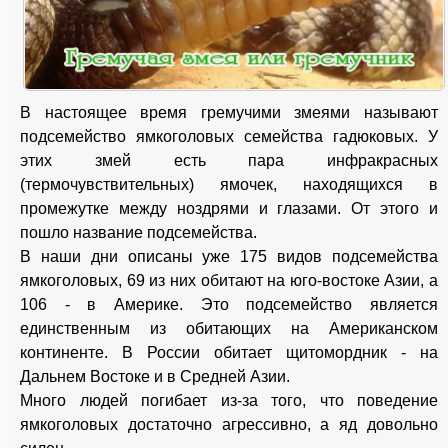
В настоящее время гремучими змеями называют
подсемейство ямкоголовых семейства гадюковых. У
этих змей есть пара инфракрасных
(термочувствительных) ямочек, находящихся в
промежутке между ноздрями и глазами. От этого и
пошло название подсемейства.
В наши дни описаны уже 175 видов подсемейства
ямкоголовых, 69 из них обитают на юго-востоке Азии, а
106 - в Америке. Это подсемейство является
единственным из обитающих на Американском
континенте. В России обитает щитомордник - на
Дальнем Востоке и в Средней Азии.
Много людей погибает из-за того, что поведение
ямкоголовых достаточно агрессивно, а яд довольно