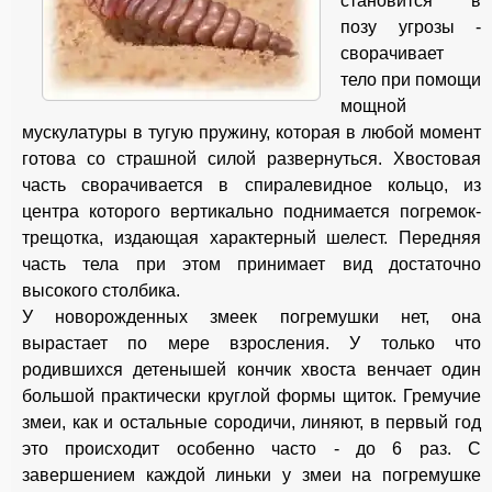
становится в
позу угрозы -
сворачивает
тело при помощи
мощной
мускулатуры в тугую пружину, которая в любой момент
готова со страшной силой развернуться. Хвостовая
часть сворачивается в спиралевидное кольцо, из
центра которого вертикально поднимается погремок-
трещотка, издающая характерный шелест. Передняя
часть тела при этом принимает вид достаточно
высокого столбика.
У новорожденных змеек погремушки нет, она
вырастает по мере взросления. У только что
родившихся детенышей кончик хвоста венчает один
большой практически круглой формы щиток. Гремучие
змеи, как и остальные сородичи, линяют, в первый год
это происходит особенно часто - до 6 раз. С
завершением каждой линьки у змеи на погремушке