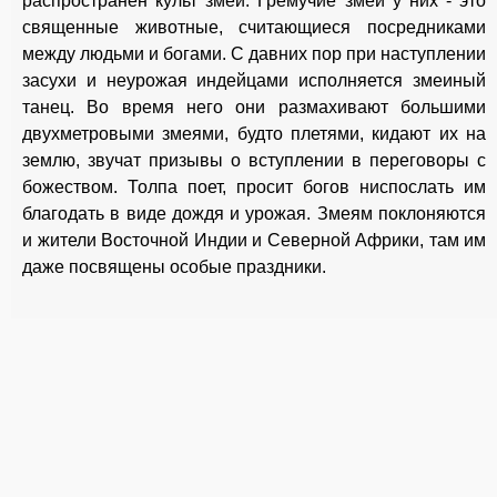
распространен культ змей. Гремучие змеи у них - это
священные животные, считающиеся посредниками
между людьми и богами. С давних пор при наступлении
засухи и неурожая индейцами исполняется змеиный
танец. Во время него они размахивают большими
двухметровыми змеями, будто плетями, кидают их на
землю, звучат призывы о вступлении в переговоры с
божеством. Толпа поет, просит богов ниспослать им
благодать в виде дождя и урожая. Змеям поклоняются
и жители Восточной Индии и Северной Африки, там им
даже посвящены особые праздники.