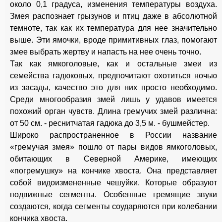
около 0,1 градуса, изменения температуры воздуха.
Змея распознает грызунов и птиц даже в абсолютной
темноте, так как их температура для нее значительно
выше. Эти ямочки, вроде примитивных глаз, помогают
змее выбрать жертву и напасть на нее очень точно.
Так как ямкоголовые, как и остальные змеи из
семейства гадюковых, предпочитают охотиться ночью
из засады, качество это для них просто необходимо.
Среди многообразия змей лишь у удавов имеется
похожий орган чувств. Длина гремучих змей различна:
от 50 см. - реснитчатая гадюка до 3,5 м. - бушмейстер.
Широко распространенное в России название
«гремучая змея» пошло от пары видов ямкоголовых,
обитающих в Северной Америке, имеющих
«погремушку» на кончике хвоста. Она представляет
собой видоизмененные чешуйки. Которые образуют
подвижные сегменты. Особенные гремящие звуки
создаются, когда сегменты соударяются при колебании
кончика хвоста.