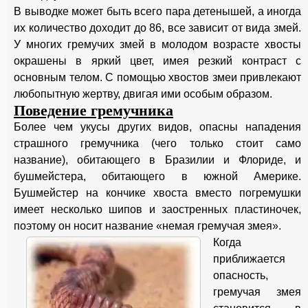
В выводке может быть всего пара детенышей, а иногда
их количество доходит до 86, все зависит от вида змей.
У многих гремучих змей в молодом возрасте хвосты
окрашены в яркий цвет, имея резкий контраст с
основным телом. С помощью хвостов змеи привлекают
любопытную жертву, двигая ими особым образом.
Поведение гремучника
Более чем укусы других видов, опасны нападения
страшного гремучника (чего только стоит само
название), обитающего в Бразилии и Флориде, и
бушмейстера, обитающего в южной Америке.
Бушмейстер на кончике хвоста вместо погремушки
имеет несколько шипов и заостренных пластиночек,
поэтому он носит название «немая гремучая змея».
Когда
приближается
опасность,
гремучая змея