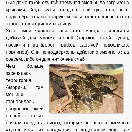
был даже такой случай: гремучая змея была загрызена
крысами. Когда змеи голодают, они купаются, пьют
воду, сбрасывают старую кожу и только после всего
этого готовы принимать пищу.
Хотя змеи ядовиты, они тоже иногда становятся
добычей для многих зверей (хорьков, ежей, куниц,
ласок) и птиц (ворон, грифов, сарычей, подорликов,
павлинов). Они не подвержены действию змеиного яда
совсем, либо он для них очень слаб.
Чем больше
заселялась
территория
Америки, тем
меньше
становилась
популяция змей
на ней, так как их
начали поедать свиньи, которые не боятся змеиных
укусов из-за их попадания в подкожный жир, где