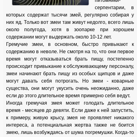
питомники-
серпентарии, в
которых содержат тысячи змей, регулярно собирая у
них яд. Только вот змеи там живут недолго, всего лишь
около полугода, хотя в зоопарке при хорошем
содержании могут выдержать около 10-12 лет.
Гремучие змеи, в основном, быстро привыкают к
содержанию в неволе. Не смотря на то, что они первое
время могут отказываться брать пищу, постепенно
происходит привыкание к обслуживающему персоналу,
змеи начинают брать пищу из особых щипцов и даже
могут давать себя потрогать. Но змеи - коварные
существа, они могут укусить очень неожиданно, даже
если до этого длительное время примерно себя ведут.
Иногда гремучая змея может голодать длительное
время - месяцев до девяти. Если даже к ней запустить,
к примеру, живую крысу, змея не проявляет никакого
интереса, а потенциальная жертва также не боится
змею, лишь возбуждаясь от шума погремушки. Когда-то