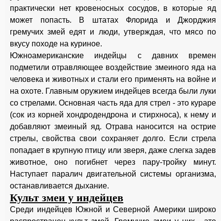
практически нет кровеносных сосудов, в которые яд
может попасть. В штатах Флорида и Джорджия
гремучих змей едят и люди, утверждая, что мясо по
вкусу походе на куриное.
Южноамериканские индейцы с давних времен
подметили отравляющее воздействие змеиного яда на
человека и животных и стали его применять на войне и
на охоте. Главным оружием индейцев всегда были луки
со стрелами. Основная часть яда для стрел - это кураре
(сок из корней хондродендрона и стирхноса), к нему и
добавляют змеиный яд. Отрава наносится на острие
стрелы, свойства свои сохраняет долго. Если стрела
попадает в крупную птицу или зверя, даже слегка задев
животное, оно погибнет через пару-тройку минут.
Наступает паралич двигательной системы организма,
останавливается дыхание.
Культ змеи у индейцев
Среди индейцев Южной и Северной Америки широко