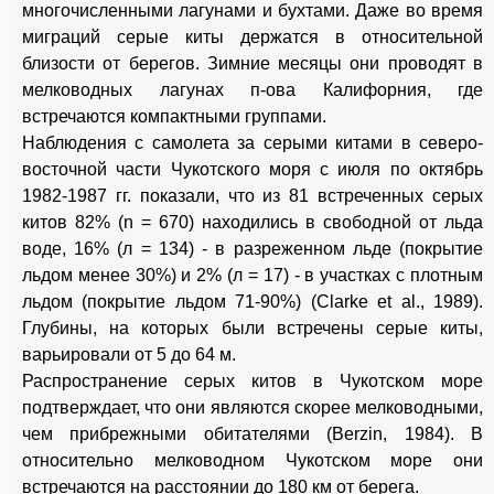
многочисленными лагунами и бухтами. Даже во время
миграций серые киты держатся в относительной
близости от берегов. Зимние месяцы они проводят в
мелководных лагунах п-ова Калифорния, где
встречаются компактными группами.
Наблюдения с самолета за серыми китами в северо-
восточной части Чукотского моря с июля по октябрь
1982-1987 гг. показали, что из 81 встреченных серых
китов 82% (n = 670) находились в свободной от льда
воде, 16% (л = 134) - в разреженном льде (покрытие
льдом менее 30%) и 2% (л = 17) - в участках с плотным
льдом (покрытие льдом 71-90%) (Clarke et al., 1989).
Глубины, на которых были встречены серые киты,
варьировали от 5 до 64 м.
Распространение серых китов в Чукотском море
подтверждает, что они являются скорее мелководными,
чем прибрежными обитателями (Berzin, 1984). В
относительно мелководном Чукотском море они
встречаются на расстоянии до 180 км от берега.