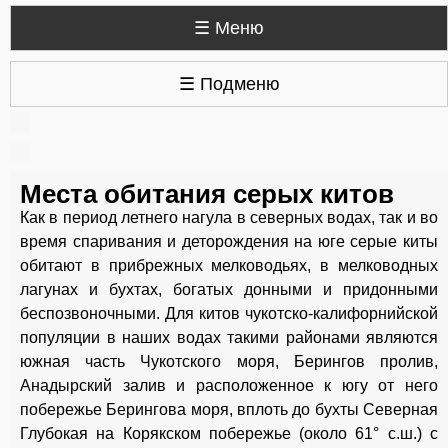
☰ Меню
☰ Подменю
Места обитания серых китов
Как в период летнего нагула в северных водах, так и во
время спаривания и деторождения на юге серые киты
обитают в прибрежных мелководьях, в мелководных
лагунах и бухтах, богатых донными и придонными
беспозвоночными. Для китов чукотско-калифорнийской
популяции в наших водах такими районами являются
южная часть Чукотского моря, Берингов пролив,
Анадырский залив и расположенное к югу от него
побережье Берингова моря, вплоть до бухты Северная
Глубокая на Корякском побережье (около 61° с.ш.) с