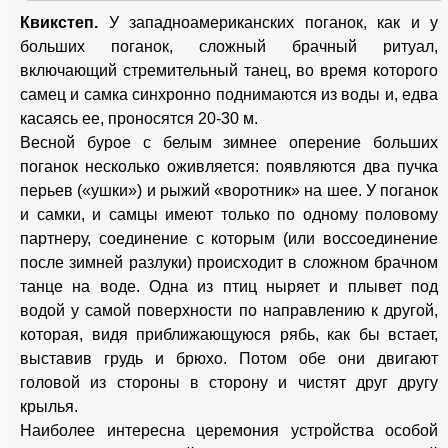
Квикстеп.
У западноамериканских поганок, как и у
больших поганок, сложный брачный ритуал,
включающий стремительный танец, во время которого
самец и самка синхронно поднимаются из воды и, едва
касаясь ее, проносятся 20-30 м.
Весной бурое с белым зимнее оперение больших
поганок несколько оживляется: появляются два пучка
перьев («ушки») и рыжий «воротник» на шее. У поганок
и самки, и самцы имеют только по одному половому
партнеру, соединение с которым (или воссоединение
после зимней разлуки) происходит в сложном брачном
танце на воде. Одна из птиц ныряет и плывет под
водой у самой поверхности по направлению к другой,
которая, видя приближающуюся рябь, как бы встает,
выставив грудь и брюхо. Потом обе они двигают
головой из стороны в сторону и чистят друг другу
крылья.
Наиболее интересна церемония устройства особой