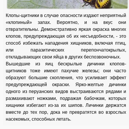
Клопы-щитники в случае опасности издают неприятный
«
клопиный» запах. Вероятно, и на вкус они
отвратительны. Демонстративно яркая окраска многих
клопов, предупреждающая об их несъедобности, - это
способ избежать нападения хищников, включая птиц,
или паразитических перепончатокрылых,
откладывающих свои яйца в других беспозвоночных.
Вышедшие из яиц бескрылые дичинки клопов-
щитников тоже имеют пахучие железы; они часто
образуют большие скопления, что усиливает эффект
предупреждающей окраски. Ярко-желтые дичинки
одного из перуанских видов выстраиваются рядами и
размахивают ножками, подражая бабочкам, которых
хищники избегают из-за их шипов. Личинки держатся
вместе до тех пор, дока не превратятся во взрослых
насекомых, способных летать.