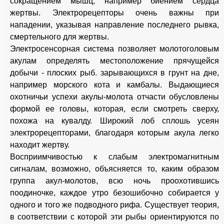
сокращением мышц, например биением сердца
жертвы. Электрорецепторы очень важны при
нападении, указывая направление последнего рывка,
смертельного для жертвы.
Электросенсорная система позволяет молотоголовым
акулам определять местоположение прячущейся
добычи - плоских рыб. зарывающихся в грунт на дне,
например морского кота и камбалы. Выдающиеся
охотничьи успехи акулы-молота отчасти обусловлены
формой ее головы, которая, если смотреть сверху,
похожа на кувалду. Широкий лоб сплошь усеян
электрорецепторами, благодаря которым акула легко
находит жертву.
Восприимчивостью к слабым электромагнитным
сигналам, возможно, объясняется то, каким образом
группа акул-молотов, всю ночь проохотившись
поодиночке, каждое утро безошибочно собирается у
одного и того же подводного рифа. Существует теория,
в соответствии с которой эти рыбы ориентируются по