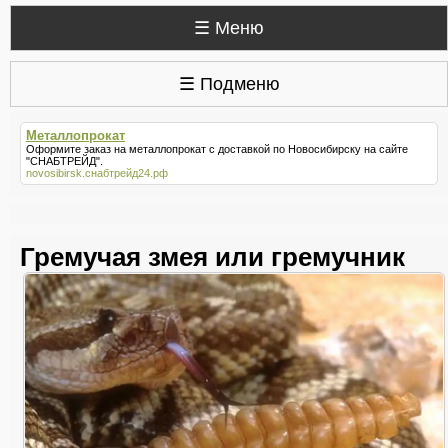
☰ Меню
☰ Подменю
Металлопрокат
Оформите заказ на
металлопрокат
с доставкой по Новосибирску на сайте
"СНАБТРЕЙД".
novosibirsk.снабтрейд24.рф
Гремучая змея или гремучник