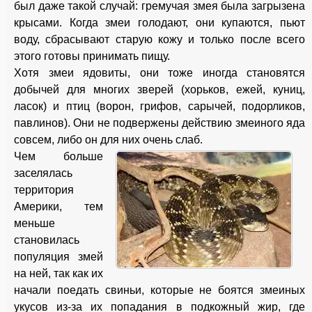
был даже такой случай: гремучая змея была загрызена
крысами. Когда змеи голодают, они купаются, пьют
воду, сбрасывают старую кожу и только после всего
этого готовы принимать пищу.
Хотя змеи ядовиты, они тоже иногда становятся
добычей для многих зверей (хорьков, ежей, куниц,
ласок) и птиц (ворон, грифов, сарычей, подорликов,
павлинов). Они не подвержены действию змеиного яда
совсем, либо он для них очень слаб.
Чем больше
заселялась
территория
Америки, тем
меньше
становилась
популяция змей
на ней, так как их
начали поедать свиньи, которые не боятся змеиных
укусов из-за их попадания в подкожный жир, где