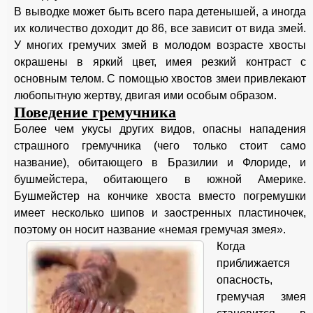
В выводке может быть всего пара детенышей, а иногда
их количество доходит до 86, все зависит от вида змей.
У многих гремучих змей в молодом возрасте хвосты
окрашены в яркий цвет, имея резкий контраст с
основным телом. С помощью хвостов змеи привлекают
любопытную жертву, двигая ими особым образом.
Поведение гремучника
Более чем укусы других видов, опасны нападения
страшного гремучника (чего только стоит само
название), обитающего в Бразилии и Флориде, и
бушмейстера, обитающего в южной Америке.
Бушмейстер на кончике хвоста вместо погремушки
имеет несколько шипов и заостренных пластиночек,
поэтому он носит название «немая гремучая змея».
Когда
приближается
опасность,
гремучая змея