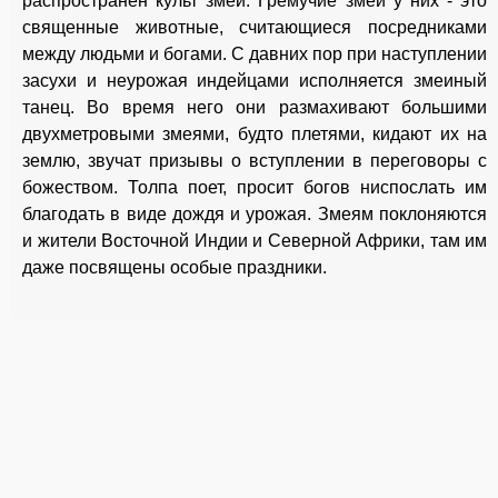
распространен культ змей. Гремучие змеи у них - это
священные животные, считающиеся посредниками
между людьми и богами. С давних пор при наступлении
засухи и неурожая индейцами исполняется змеиный
танец. Во время него они размахивают большими
двухметровыми змеями, будто плетями, кидают их на
землю, звучат призывы о вступлении в переговоры с
божеством. Толпа поет, просит богов ниспослать им
благодать в виде дождя и урожая. Змеям поклоняются
и жители Восточной Индии и Северной Африки, там им
даже посвящены особые праздники.