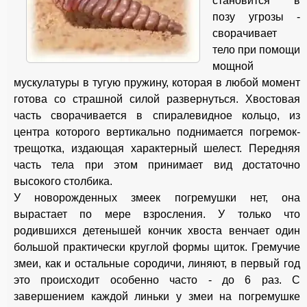
становится в
позу угрозы -
сворачивает
тело при помощи
мощной
мускулатуры в тугую пружину, которая в любой момент
готова со страшной силой развернуться. Хвостовая
часть сворачивается в спиралевидное кольцо, из
центра которого вертикально поднимается погремок-
трещотка, издающая характерный шелест. Передняя
часть тела при этом принимает вид достаточно
высокого столбика.
У новорожденных змеек погремушки нет, она
вырастает по мере взросления. У только что
родившихся детенышей кончик хвоста венчает один
большой практически круглой формы щиток. Гремучие
змеи, как и остальные сородичи, линяют, в первый год
это происходит особенно часто - до 6 раз. С
завершением каждой линьки у змеи на погремушке