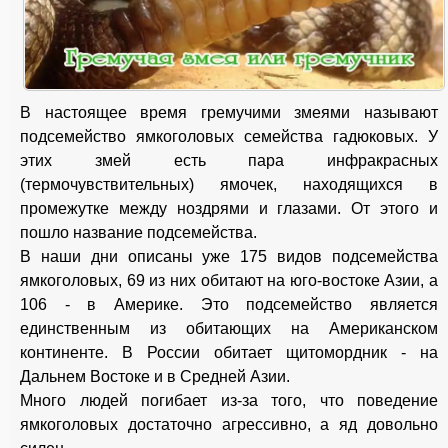
В настоящее время гремучими змеями называют
подсемейство ямкоголовых семейства гадюковых. У
этих змей есть пара инфракрасных
(термочувствительных) ямочек, находящихся в
промежутке между ноздрями и глазами. От этого и
пошло название подсемейства.
В наши дни описаны уже 175 видов подсемейства
ямкоголовых, 69 из них обитают на юго-востоке Азии, а
106 - в Америке. Это подсемейство является
единственным из обитающих на Американском
континенте. В России обитает щитомордник - на
Дальнем Востоке и в Средней Азии.
Много людей погибает из-за того, что поведение
ямкоголовых достаточно агрессивно, а яд довольно