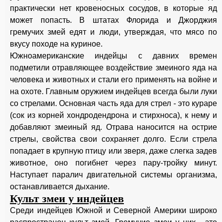
практически нет кровеносных сосудов, в которые яд
может попасть. В штатах Флорида и Джорджия
гремучих змей едят и люди, утверждая, что мясо по
вкусу походе на куриное.
Южноамериканские индейцы с давних времен
подметили отравляющее воздействие змеиного яда на
человека и животных и стали его применять на войне и
на охоте. Главным оружием индейцев всегда были луки
со стрелами. Основная часть яда для стрел - это кураре
(сок из корней хондродендрона и стирхноса), к нему и
добавляют змеиный яд. Отрава наносится на острие
стрелы, свойства свои сохраняет долго. Если стрела
попадает в крупную птицу или зверя, даже слегка задев
животное, оно погибнет через пару-тройку минут.
Наступает паралич двигательной системы организма,
останавливается дыхание.
Культ змеи у индейцев
Среди индейцев Южной и Северной Америки широко