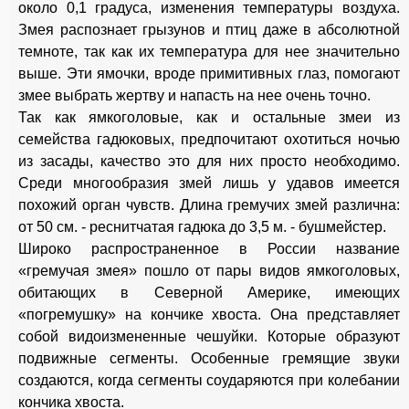
около 0,1 градуса, изменения температуры воздуха.
Змея распознает грызунов и птиц даже в абсолютной
темноте, так как их температура для нее значительно
выше. Эти ямочки, вроде примитивных глаз, помогают
змее выбрать жертву и напасть на нее очень точно.
Так как ямкоголовые, как и остальные змеи из
семейства гадюковых, предпочитают охотиться ночью
из засады, качество это для них просто необходимо.
Среди многообразия змей лишь у удавов имеется
похожий орган чувств. Длина гремучих змей различна:
от 50 см. - реснитчатая гадюка до 3,5 м. - бушмейстер.
Широко распространенное в России название
«гремучая змея» пошло от пары видов ямкоголовых,
обитающих в Северной Америке, имеющих
«погремушку» на кончике хвоста. Она представляет
собой видоизмененные чешуйки. Которые образуют
подвижные сегменты. Особенные гремящие звуки
создаются, когда сегменты соударяются при колебании
кончика хвоста.