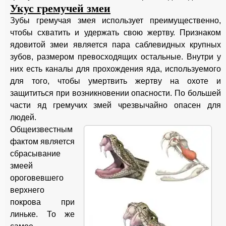
Укус гремучей змеи
Зубы гремучая змея использует преимущественно,
чтобы схватить и удержать свою жертву. Признаком
ядовитой змеи является пара саблевидных крупных
зубов, размером превосходящих остальные. Внутри у
них есть каналы для прохождения яда, используемого
для того, чтобы умертвить жертву на охоте и
защититься при возникновении опасности. По большей
части яд гремучих змей чрезвычайно опасен для
людей.
Общеизвестным
фактом является
сбрасывание
змеей
ороговевшего
верхнего
покрова при
линьке. То же