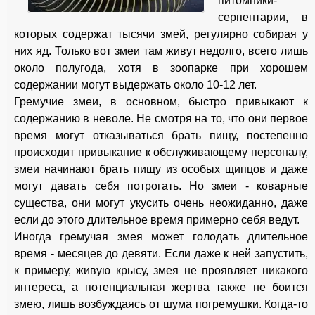
питомники-
серпентарии, в
которых содержат тысячи змей, регулярно собирая у
них яд. Только вот змеи там живут недолго, всего лишь
около полугода, хотя в зоопарке при хорошем
содержании могут выдержать около 10-12 лет.
Гремучие змеи, в основном, быстро привыкают к
содержанию в неволе. Не смотря на то, что они первое
время могут отказываться брать пищу, постепенно
происходит привыкание к обслуживающему персоналу,
змеи начинают брать пищу из особых щипцов и даже
могут давать себя потрогать. Но змеи - коварные
существа, они могут укусить очень неожиданно, даже
если до этого длительное время примерно себя ведут.
Иногда гремучая змея может голодать длительное
время - месяцев до девяти. Если даже к ней запустить,
к примеру, живую крысу, змея не проявляет никакого
интереса, а потенциальная жертва также не боится
змею, лишь возбуждаясь от шума погремушки. Когда-то