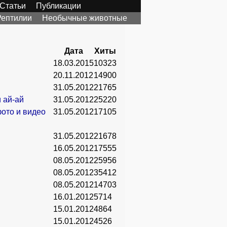
Статьи
Публикации
Рептилии
Необычные животные
Дата
Хиты
!
18.03.2015
10323
20.11.2012
14900
31.05.2012
21765
 ай-ай
31.05.2012
25220
фото и видео
31.05.2012
17105
31.05.2012
21678
16.05.2012
17555
08.05.2012
25956
08.05.2012
35412
08.05.2012
14703
16.01.2012
5714
15.01.2012
4864
15.01.2012
4526