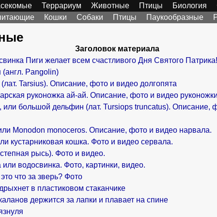
секомые
Террариум
Животные
Птицы
Биология
питающие
Кошки
Собаки
Птицы
Паукообразные
ные
Заголовок материала
свинка Пиги желает всем счастливого Дня Святого Патрика
(англ. Pangolin)
(лат. Tarsius). Описание, фото и видео долгопята
арская руконожка ай-ай. Описание, фото и видео руконожки
 или большой дельфин (лат. Tursiops truncatus). Описание, 
или Monodon monoceros. Описание, фото и видео нарвала.
ли кустарниковая кошка. Фото и видео сервала.
(степная рысь). Фото и видео.
 или водосвинка. Фото, картинки, видео.
 это что за зверь? Фото
дрыхнет в пластиковом стаканчике
каланов держится за лапки и плавает на спине
язнуля