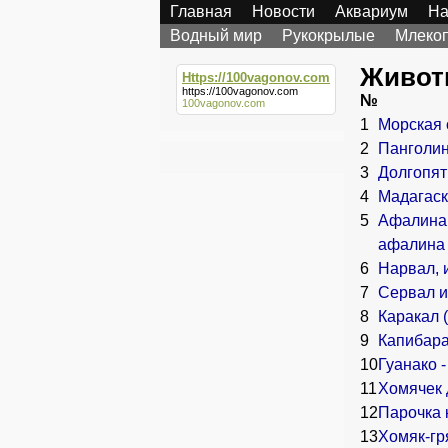
Главная
Новости
Аквариум
На
Водный мир
Рукокрылые
Млеко
Живот
Https://100vagonov.com
https://100vagonov.com
№
100vagonov.com
1
Морская 
2
Панголин 
3
Долгопят 
4
Мадагаск
5
Афалина,
афалина
6
Нарвал, 
7
Сервал и
8
Каракал 
9
Капибара
10
Гуанако -
11
Хомячек 
12
Парочка 
13
Хомяк-гр