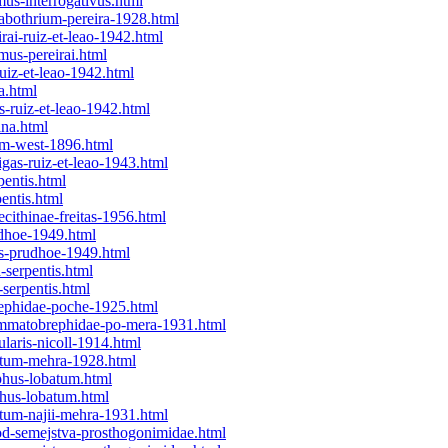
us-interrogativus.html
abothrium-pereira-1928.html
ai-ruiz-et-leao-1942.html
mus-pereirai.html
uiz-et-leao-1942.html
a.html
s-ruiz-et-leao-1942.html
ina.html
um-west-1896.html
igas-ruiz-et-leao-1943.html
pentis.html
entis.html
cithinae-freitas-1956.html
udhoe-1949.html
is-prudhoe-1949.html
-serpentis.html
-serpentis.html
ephidae-poche-1925.html
ommatobrephidae-po-mera-1931.html
laris-nicoll-1914.html
atum-mehra-1928.html
phus-lobatum.html
phus-lobatum.html
tum-najii-mehra-1931.html
tod-semejstva-prosthogonimidae.html