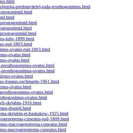
mus.html
ljutsija-predstavitelej-roda-rrosthogonimus.html
rostogonimid.html
mid.html
-prostogonimid.html
rostogonimid.html
-prostogonimid.html
us-luhe-1899.html
us-rud-1803.html
imus-ovatus-rud-1803.html
imus-ovatus.html
mus-ovatus.html
a-prosthogonimus-ovatus.html
i-prosthogonimus-ovatus.html
nimus-ovatus.html
tus-longus-oschmarin-1961.html
imus-ovatus.html
-prosthogonimus-ovatus.html
osthogonimus-ovatus.html
li-skrjabin-1916.html
mus-dogieli.html
ema-skrjabin-et-baskakow-1925.html
rogenotrema-cuneatus-rud-1809.html
nimus-macrogenotrema-cuneatus.html
imus-macrogenotrema-cuneatus.html