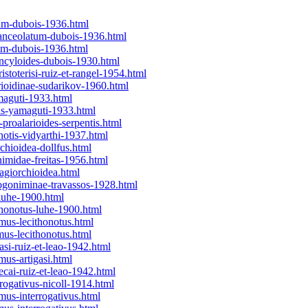
mum-dubois-1936.html
lanceolatum-dubois-1936.html
um-dubois-1936.html
ncyloides-dubois-1930.html
toterisi-ruiz-et-rangel-1954.html
rioidinae-sudarikov-1960.html
maguti-1933.html
tis-yamaguti-1933.html
proalarioides-serpentis.html
notis-vidyarthi-1937.html
chioidea-dollfus.html
imidae-freitas-1956.html
agiorchioidea.html
ogoniminae-travassos-1928.html
luhe-1900.html
thonotus-luhe-1900.html
mus-lecithonotus.html
mus-lecithonotus.html
si-ruiz-et-leao-1942.html
us-artigasi.html
cai-ruiz-et-leao-1942.html
rogativus-nicoll-1914.html
mus-interrogativus.html