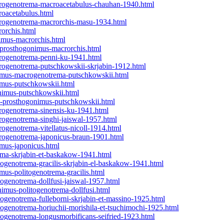
crogenotrema-macroacetabulus-chauhan-1940.html
roacetabulus.html
crogenotrema-macrorchis-masu-1934.html
orchis.html
imus-macrorchis.html
-prosthogonimus-macrorchis.html
crogenotrema-penni-ku-1941.html
rogenotrema-putschkowskii-skrjabin-1912.html
nimus-macrogenotrema-putschkowskii.html
imus-putschkowskii.html
nimus-putschkowskii.html
i-prosthogonimus-putschkowskii.html
rogenotrema-sinensis-ku-1941.html
rogenotrema-singhi-jaiswal-1957.html
ogenotrema-vitellatus-nicoll-1914.html
rogenotrema-japonicus-braun-1901.html
imus-japonicus.html
ema-skrjabin-et-baskakow-1941.html
ogenotrema-gracilis-skrjabin-el-baskakow-1941.html
mus-politogenotrema-gracilis.html
ogenotrema-dollfusi-jaiswal-1957.html
imus-politogenotrema-dollfusi.html
ogenotrema-fulleborni-skrjabin-et-massino-1925.html
ogenotrema-horiuchii-morishila-et-tsuchimochi-1925.html
togenotrema-longusmorbificans-seifried-1923.html