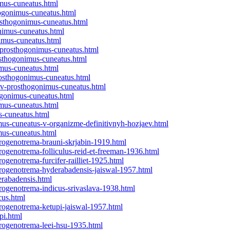
mus-cuneatus.html
hogonimus-cuneatus.html
osthogonimus-cuneatus.html
nimus-cuneatus.html
imus-cuneatus.html
-prosthogonimus-cuneatus.html
osthogonimus-cuneatus.html
imus-cuneatus.html
rosthogonimus-cuneatus.html
iev-prosthogonimus-cuneatus.html
ogonimus-cuneatus.html
imus-cuneatus.html
s-cuneatus.html
mus-cuneatus-v-organizme-definitivnyh-hozjaev.html
mus-cuneatus.html
rogenotrema-brauni-skrjabin-1919.html
ogenotrema-folliculus-reid-et-freeman-1936.html
genotrema-furcifer-railliet-1925.html
rogenotrema-hyderabadensis-jaiswal-1957.html
rabadensis.html
ogenotrema-indicus-srivaslava-1938.html
cus.html
rogenotrema-ketupi-jaiswal-1957.html
pi.html
rogenotrema-leei-hsu-1935.html