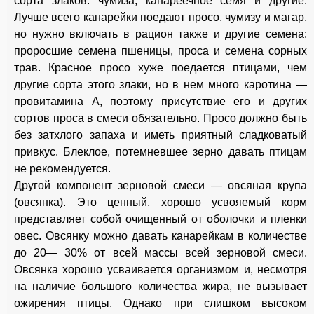
сорта злаков: чумиза, канареечное семя и другие.
Лучше всего канарейки поедают просо, чумизу и магар,
но нужно включать в рацион также и другие семена:
проросшие семена пшеницы, проса и семена сорных
трав. Красное просо хуже поедается птицами, чем
другие сорта этого злаки, но в нем много каротина —
провитамина А, поэтому присутствие его и других
сортов проса в смеси обязательно. Просо должно быть
без затхлого запаха и иметь приятный сладковатый
привкус. Блеклое, потемневшее зерно давать птицам
не рекомендуется.
Другой компонент зерновой смеси — овсяная крупа
(овсянка). Это ценный, хорошо усвояемый корм
представляет собой очищенный от оболочки и пленки
овес. Овсянку можно давать канарейкам в количестве
до 20— 30% от всей массы всей зерновой смеси.
Овсянка хорошо усваивается организмом и, несмотря
на наличие большого количества жира, не вызывает
ожирения птицы. Однако при слишком высоком