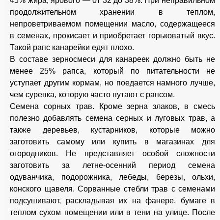
45% жира, ярового — от 32 до 38%. При неправильном
продолжительном хранении в теплом,
непроветриваемом помещении масло, содержащееся
в семенах, прокисает и приобретает горьковатый вкус.
Такой рапс канарейки едят плохо.
В составе зерносмеси для канареек должно быть не
менее 25% рапса, который по питательности не
уступает другим кормам, но поедается намного лучше,
чем сурепка, которую часто путают с рапсом.
Семена сорных трав. Кроме зерна злаков, в смесь
полезно добавлять семена серных и луговых трав, а
также деревьев, кустарников, которые можно
заготовить самому или купить в магазинах для
огородников. Не представляет особой сложности
заготовить за летне-осенний период семена
одуванчика, подорожника, лебеды, березы, ольхи,
конского щавеля. Сорванные стебли трав с семенами
подсушивают, раскладывая их на фанере, бумаге в
теплом сухом помещении или в тени на улице. После