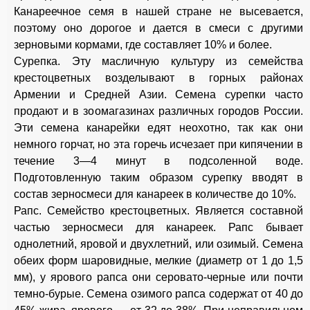
Канареечное семя в нашей стране не высевается,
поэтому оно дорогое и дается в смеси с другими
зерновыми кормами, где составляет 10% и более.
Сурепка. Эту масличную культуру из семейства
крестоцветных возделывают в горных районах
Армении и Средней Азии. Семена сурепки часто
продают и в зоомагазинах различных городов России.
Эти семена канарейки едят неохотно, так как они
немного горчат, но эта горечь исчезает при кипячении в
течение 3—4 минут в подсоленной воде.
Подготовленную таким образом сурепку вводят в
состав зерносмеси для канареек в количестве до 10%.
Рапс. Семейство крестоцветных. Является составной
частью зерносмеси для канареек. Рапс бывает
однолетний, яровой и двухлетний, или озимый. Семена
обеих форм шаровидные, мелкие (диаметр от 1 до 1,5
мм), у ярового рапса они серовато-черные или почти
темно-бурые. Семена озимого рапса содержат от 40 до