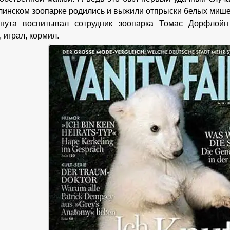
рлинском зоопарке родились и выжили отпрыски белых мише
нута воспитывал сотрудник зоопарка Томас Дорфлой
 играл, кормил.