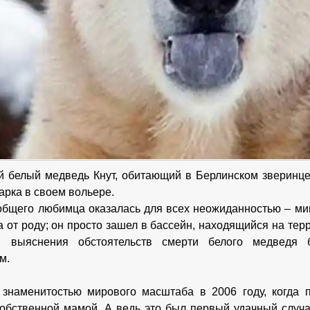
 белый медведь Кнут, обитающий в Берлинском зверинце,
арка в своем вольере.
общего любимца оказалась для всех неожиданностью – ми
да от роду; он просто зашел в бассейн, находящийся на те
я выяснения обстоятельств смерти белого медведя 
м.
знаменитостью мирового масштаба в 2006 году, когда 
собственной мамой. А ведь это был первый удачный случа