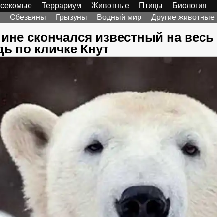
секомые
Террариум
Животные
Птицы
Биология
Обезьяны
Грызуны
Водный мир
Другие животные
ине скончался известный на весь
ь по кличке Кнут