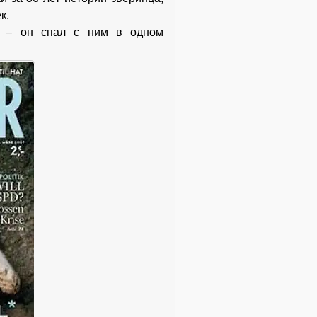
к.
н – он спал с ним в одном