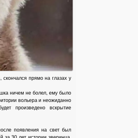
 скончался прямо на глазах у
шка ничем не болел, ему было
рритории вольера и неожиданно
будет произведено вскрытие
после появления на свет был
й за 30 лет истории зверинца,