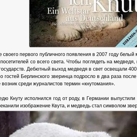
е своего первого публичного появления в 2007 году белый
 посетителей со всего света. Чтобы поглядеть на медведя,
государств. Дебютный выход медведя в свет освещали 40
во гостей Берлинского зверинца подросло в два раза посл
 возник среди журналистов термин «кнутомания».
едю Кнуту исполнился год от роду, в Германии выпустили
чеканили изображение Квута, и медведь стал символом зве