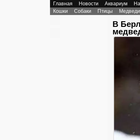
Главная
Новости
Аквариум
На
Кошки
Собаки
Птицы
Медведи
В Берл
медвед