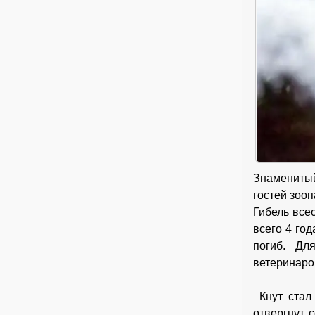
Знаменитый
гостей зооп
Гибель все
всего 4 го
погиб. Дл
ветеринаро
Кнут стал 
отвергнут 