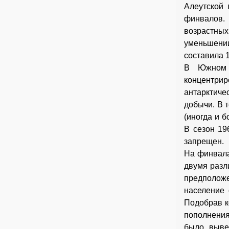
Алеутской 
финвалов.
возрастных
уменьшении
составила 1
В Южном 
концентрир
антарктиче
добычи. В 
(иногда и б
В сезон 19
запрещен.
На финвала
двумя разл
предположе
население 
Подобрав к
пополнения
было выве