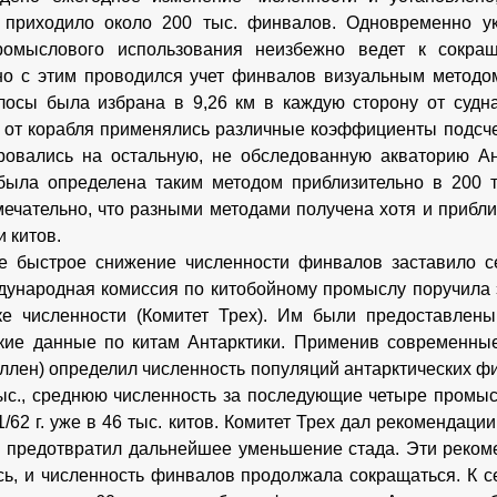
у приходило около 200 тыс. финвалов. Одновременно у
ромыслового использования неизбежно ведет к сокраще
о с этим проводился учет финвалов визуальным методом
лосы была избрана в 9,26 км в каждую сторону от судн
 от корабля применялись различные коэффициенты подсче
ровались на остальную, не обследованную акваторию Ан
ыла определена таким методом приблизительно в 200 ты
мечательно, что разными методами получена хотя и прибл
 китов.
 быстрое снижение численности финвалов заставило се
дународная комиссия по китобойному промыслу поручила 
е численности (Комитет Трех). Им были предоставлены
кие данные по китам Антарктики. Применив современные
ллен) определил численность популяций антарктических фин
с., среднюю численность за последующие четыре промысл
1/62 г. уже в 46 тыс. китов. Комитет Трех дал рекомендаци
 предотвратил дальнейшее уменьшение стада. Эти реко
ь, и численность финвалов продолжала сокращаться. К се