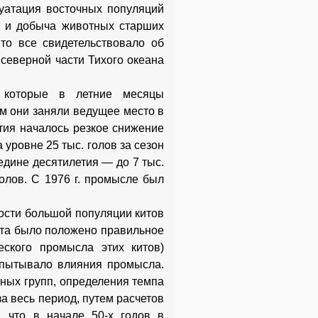
луатация восточных популяций
 и добыча животных старших
Это все свидетельствовало об
 северной части Тихого океана
 которые в летние месяцы
ам они заняли ведущее место в
тия началось резкое снижение
уровне 25 тыс. голов за сезон
редине десятилетия — до 7 тыс.
голов. С 1976 г. промысле был
ости большой популяции китов
ета было положено правильное
еского промысла этих китов)
спытывало влияния промысла.
ных групп, определения темпа
а весь период, путем расчетов
 что в начале 50-х годов в