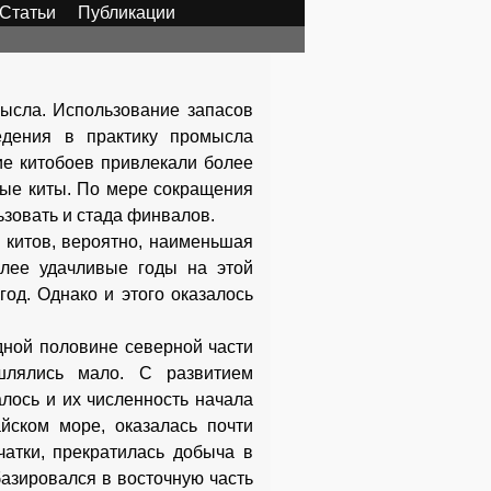
Статьи
Публикации
мысла. Использование запасов
едения в практику промысла
ие китобоев привлекали более
бые киты. По мере сокращения
ьзовать и стада финвалов.
 китов, вероятно, наименьшая
лее удачливые годы на этой
од. Однако и этого оказалось
дной половине северной части
шлялись мало. С развитием
лось и их численность начала
йском море, оказалась почти
чатки, прекратилась добыча в
азировался в восточную часть