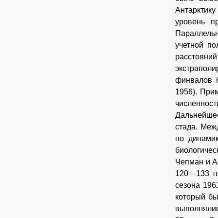
Антарктик
уровень п
Параллельн
учетной по
расстояний
экстраполи
финвалов б
1956). При
численности
Дальнейшее
стада. Меж
по динамик
биологичес
Чепман и А
120—133 ты
сезона 196
который бы
выполнялис