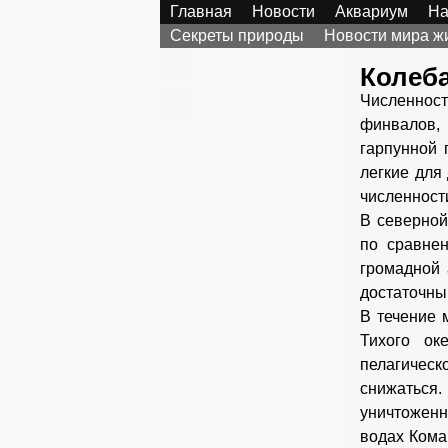
Главная
Новости
Аквариум
На
Секреты природы
Новости мира ж
Колеб
Численност
финвалов,
гарпунной 
легкие для
численност
В северной
по сравне
громадной 
достаточны
В течение 
Тихого ок
пелагическ
снижаться.
уничтоженн
водах Кома