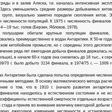
гряды и в залив Аляска, т.е. началась интенсивная эксп
 Здесь уменьшились средние размеры добываемых китов
 групп, визуально заметно поредели скопления китов. 
 численности популяций. К 1975 г. численность финвалов
4—19 тыс. голов (Берзин, Яблоков, 1978).
полушарии обитали крупные популяции финвалов,
овались преимущественно в водах Антарктики. К 50-м год
ском китобойном промысле, но с середины этого десятиле
течение ряда лет ежегодная добыча финвалов держалась на 
ольше), в начале 60-х годов она снизилась до 18 тыс., к се
69/70 г. было добыто 3134 финвала, в 1974/75 г. — 1009 
х Антарктики была сделана попытка определения численн
ичными методами. В основу математического метода расч
ние о том, что в 1910 г. (начало развития антарктич
финвалов находилось в естественном состоянии и не и
оэффициенты естественной смертности отдельных возраст
 стада и приняв во внимание величину ежегодной добычи з
дено ежегодное изменение численности и установлено,