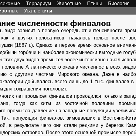
секомые
Террариум
Животные
Птицы
Биология
ивотных
Усатые киты
ание численности финвалов
ь вида зависит в первую очередь от интенсивности про
 как и других полосатиков, началось только после вв
пушки (1867 г.). Однако в первое время основное вниман
 добычи горбачи и наиболее экономически выгодные голу
и этих двух видов промысел более интенсивно начал испол
 половине Атлантического океана численность всех видов
нию с другими частями Мирового океана. Даже в наибо
акватории добывалось всего лишь до 1 тыс. финвалов в г
м для сокращения поголовья.
многих лет промысел финвалов проводился только в запа
еана, тогда как киты из восточной половины промы
ого промысла давление на западные популяции увеличива
 Так, популяция финвалов, зимовавших в Восточно-Кита
ой, в результате чего они стали редкими у берегов Кам
ндорских островов. После этого основной промысле переб