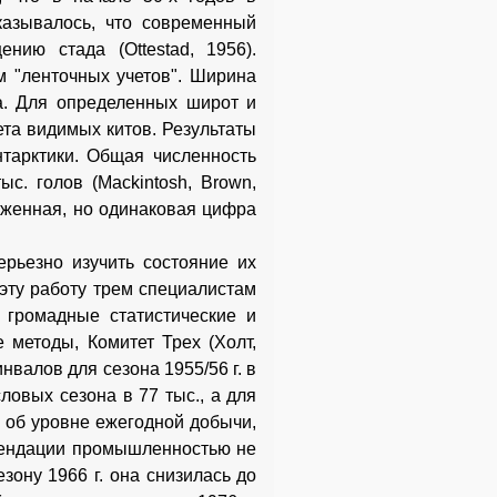
казывалось, что современный
нию стада (Ottestad, 1956).
 "ленточных учетов". Ширина
а. Для определенных широт и
та видимых китов. Результаты
тарктики. Общая численность
с. голов (Mackintosh, Brown,
иженная, но одинаковая цифра
рьезно изучить состояние их
эту работу трем специалистам
 громадные статистические и
 методы, Комитет Трех (Холт,
валов для сезона 1955/56 г. в
овых сезона в 77 тыс., а для
и об уровне ежегодной добычи,
мендации промышленностью не
зону 1966 г. она снизилась до