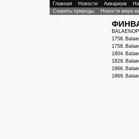
Главная
Новости
Аквариум
На
Секреты природы
Новости мира ж
ФИНВА
BALAENOP
1758. Balae
1
758. Balae
1804. Balae
1829. Balae
1866. Balae
1869. Balaen