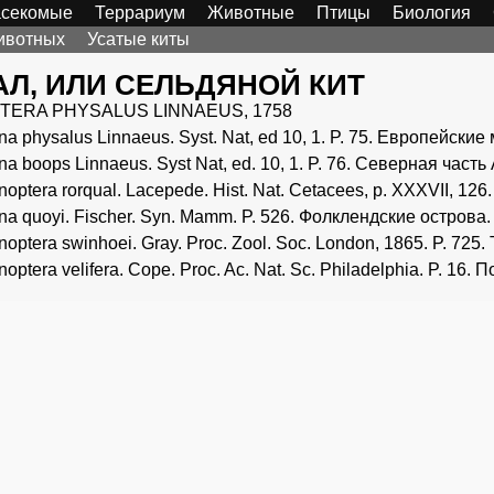
секомые
Террариум
Животные
Птицы
Биология
ивотных
Усатые киты
Л, ИЛИ СЕЛЬДЯНОЙ КИТ
TERA PHYSALUS LINNAEUS, 1758
na physalus Linnaeus. Syst. Nat, ed 10, 1. P. 75. Европейски
na boops Linnaeus. Syst Nat, ed. 10, 1. P. 76. Северная част
noptera rorqual. Lacepede. Hist. Nat. Cetacees, p. XXXVII, 1
na quoyi. Fischer. Syn. Mamm. P. 526. Фолклендские острова.
noptera swinhoei. Gray. Proc. Zool. Soc. London, 1865. P. 725
optera velifera. Cope. Proc. Ac. Nat. Sc. Philadelphia. P. 16