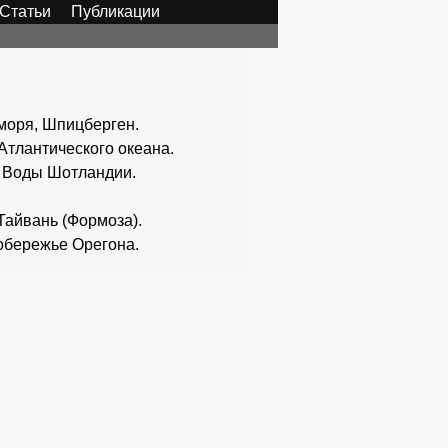
Статьи
Публикации
е моря, Шпицберген.
ь Атлантического океана.
26. Воды Шотландии.
. Тайвань (Формоза).
. Побережье Орегона.