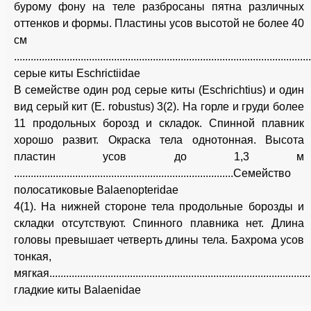
бурому фону на теле разбросаны пятна различных
оттенков и формы. Пластины усов высотой не более 40
см
....................................................................................................
серые киты Eschrictiidae
В семействе один род серые киты (Eschrichtius) и один
вид серый кит (Е. robustus) 3(2). На горле и груди более
11 продольных борозд и складок. Спинной плавник
хорошо развит. Окраска тела однотонная. Высота
пластин усов до 1,3 м
...............................................................................Семейство
полосатиковые Balaenopteridae
4(1). На нижней стороне тела продольные борозды и
складки отсутствуют. Спинного плавника нет. Длина
головы превышает четверть длины тела. Бахрома усов
тонкая,
мягкая...........................................................................................
гладкие киты Balaenidae