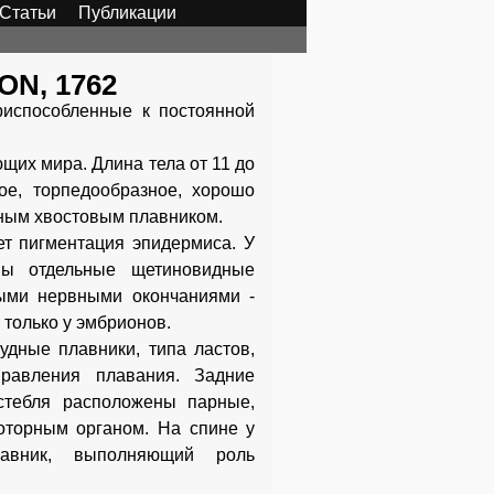
Статьи
Публикации
N, 1762
риспособленные к постоянной
щих мира. Длина тела от 11 до
ое, торпедообразное, хорошо
тным хвостовым плавником.
ет пигментация эпидермиса. У
ны отдельные щетиновидные
ными нервными окончаниями -
только у эмбрионов.
дные плавники, типа ластов,
равления плавания. Задние
стебля расположены парные,
оторным органом. На спине у
лавник, выполняющий роль