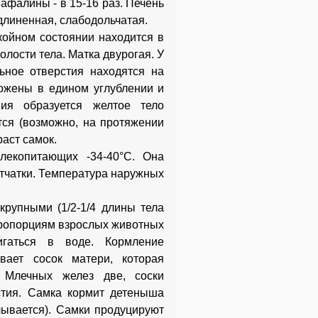
 афалины - в 15-16 раз. Печень
длиненная, слабодольчатая.
ойном состоянии находится в
олости тела. Матка двурогая. У
ьное отверстия находятся на
ложены в едином углублении и
ия образуется желтое тело
тся (возможно, на протяжении
раст самок.
лекопитающих -34-40°С. Она
етчатки. Температура наружных
рупными (1/2-1/4 длины тела
пропорциям взрослых животных
игаться в воде. Кормление
вает сосок матери, которая
 Млечных желез две, соски
стия. Самка кормит детеныша
плывается). Самки продуцируют