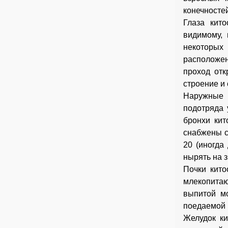
конечносте
Глаза кит
видимому, 
некоторых
расположен
проход отк
строение и
Наружные н
подотряда 
бронхи кит
снабжены с
20 (иногда
нырять на з
Почки кито
млекопитаю
выпитой м
поедаемой 
Желудок ки