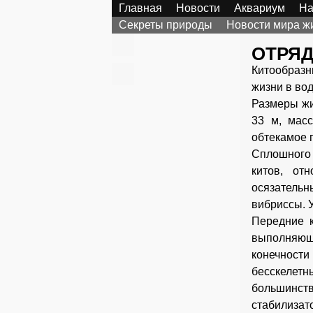
Главная
Новости
Аквариум
На
Секреты природы
Новости мира ж
ОТРЯД
Китообраз
жизни в вод
Размеры жи
33 м, масс
обтекамое 
Сплошного 
китов, от
осязатель
вибриссы. 
Передние к
выполняющ
конечност
бесскелетн
большинс
стабилизат