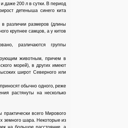
и даже 200 л в сутки. В период
рирост детеныша синего кита
 в различии размеров (длины
ого крупнее самцов, а у китов
овано, различаются группы
ирующим животным, причем в
ского морей), в других имеют
высоких широт Северного или
приносят обычно одного, реже
ния растянуты на несколько
 практически всего Мирового
ях земного шара. Некоторые из
рек на большое расстояние, а