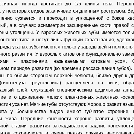
сивная, иногда достигает до 1/5
длины тела. Передн
, у некоторых видов заканчивается длинным рострумом. Ви
епенно сужается и переходит в уплощенной с боков хв
ый, а в случаях асимметрии расширенные кости правой 
оны утолщены. У взрослых животных зубы имеются тольк
онтного типа и несут лишь функции схватывания, удерж
тряда усатых зубы имеются только у зародышей и полност
ного развития. У взрослых китов они функционально за
ниями - пластинами, называемыми китовым усом.
ном периоде развития (ко времени рассасывания зубов)
ы по обеим сторонам верхней челюсти, близко друг к др
(гипотенуза треугольника) расщеплена на нити, об
разный слой, служащий специфическим цедильным аппар
ние и отцеживание мелких планктонных животных -осно
стин уса нет. Мягкие губы отсутствуют. Хорошо развит язык
лета у большинства видов имеют губчатое строение,
ом жира. Передние конечности хорошо развиты, уплоще
ной стадии развития закладываются задние конечности,
китов сохраняются в очень редких случаях выступающ