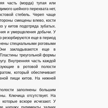
яя часть (морда) тупая или
димого шейного перехвата нет,
остовой стебель. Череп чаще
стороны смещены влево, кости
о у китов подотряда зубатых.
ания и умерщвления добычи. У
ью резорбируются еще в период
менены специальными роговыми
 Они закладываются еще в
. Пластины треугольной формы
угу. Внутренняя часть каждой
разующие в ротовой полости
атом, который обеспечивает
вной пищи китов. На нижней
.
 полости заполнены большим
ны. Ключица отсутствует. На
 которые вскоре исчезают. У
ие наружу рудименты задних