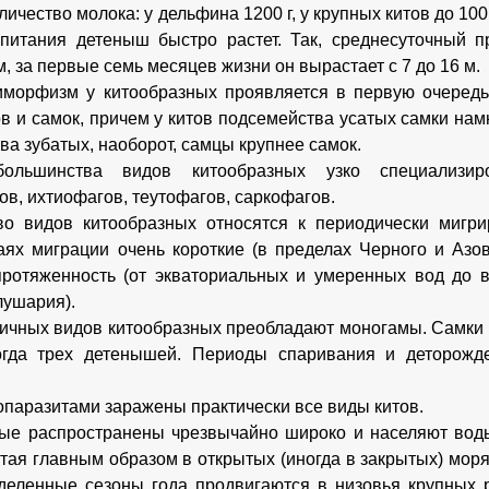
ичество молока: у дельфина 1200 г, у крупных китов до 100 
питания детеныш быстро растет. Так, среднесуточный п
м, за первые семь месяцев жизни он вырастает с 7 до 16 м.
морфизм у китообразных проявляется в первую очередь
ов и самок, причем у китов подсемейства усатых самки намн
ва зубатых, наоборот, самцы крупнее самок.
ольшинства видов китообразных узко специализир
ов, ихтиофагов, теутофагов, саркофагов.
во видов китообразных относятся к периодически мигр
аях миграции очень короткие (в пределах Черного и Азов
ротяженность (от экваториальных и умеренных вод до 
ушария).
ичных видов китообразных преобладают моногамы. Самки 
огда трех детенышей. Периоды спаривания и деторожде
топаразитами заражены практически все виды китов.
ые распространены чрезвычайно широко и населяют воды
итая главным образом в открытых (иногда в закрытых) мор
деленные сезоны года продвигаются в низовья крупных 