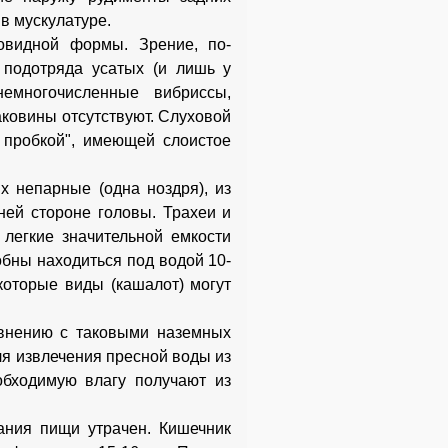
в мускулатуре.
овидной формы. Зрение, по-
 подотряда усатых (и лишь у
немногочисленные вибриссы,
ковины отсутствуют. Слуховой
 пробкой", имеющей слоистое
х непарные (одна ноздря), из
ней стороне головы. Трахеи и
 легкие значительной емкости
обны находиться под водой 10-
которые виды (кашалот) могут
авнению с таковыми наземных
ля извлечения пресной воды из
обходимую влагу получают из
ания пищи утрачен. Кишечник