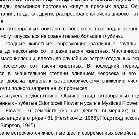
 виды дельфинов постоянно живут в пресных водах. Од
тания, тогда как другие распространены очень широко - о
в.
о китообразных обитают в поверхностных водах океанов
 могут опускаться на сравнительно большие глубины.
- стадные животные, образующие различные группы 
в до нескольких сот и даже тысяч животных. Численнос
малочисленны, вплоть до случайных встреч отдельных экз
т несколько сот тысяч животных. В последний перио
тся в значительной степени влиянием человека и его 
ая добыча привела к катастрофическому снижению числ
очти полного запрета на их промысел.
а изучена недостаточно. Обычно отряд китообразных по
нных - зубатые Odontoceti Flower и усатые Mysticeti Flower
eti Flower, 16 семейств (из них девять вымерших) и 
х видов в отряде - 81 (Hershkovitz, 1966). Подотряд иско
(Simpson, 1945).
ране встречаются животные шести современных семейств, 