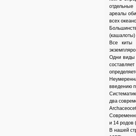
отдельные
ареалы оби
всех океано
Большинств
(кашалоты)
Все киты 
экземпляро
Одни виды 
составляе
определяе
Неумеренн
введению п
Систематик
два совреме
Archaceoc
Современны
и 14 родов 
В нашей ст