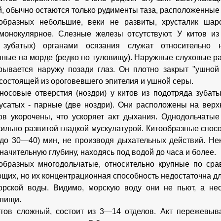
й, обычно остаются только рудименты таза, расположенные 
ообразных небольшие, веки не развиты, хрусталик шар
монокулярное. Слезные железы отсутствуют. У китов из
 зубатых) органами осязания служат относительно 
ные на морде (редко по туловищу). Наружные слуховые ра
рывается наружу позади глаз. Он плотно закрыт "ушной
 состоящей из ороговевшего эпителия и ушной серы.
осовые отверстия (ноздри) у китов из подотряда зубаты
усатых - парные (две ноздри). Они расположены на верх
ов укорочены, что ускоряет акт дыхания. Однодольчатые
ильно развитой гладкой мускулатурой. Китообразные спос
 до 30—40) мин, не производя дыхательных действий. Не
начительную глубину, находясь под водой до часа и более.
образных многодольчатые, относительно крупные по ср
щих, но их концентрационная способность недостаточна д
орской воды. Видимо, морскую воду они не пьют, а не
пищи.
тов сложный, состоит из 3—14 отделов. Акт пережевыв