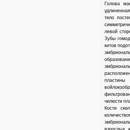
Голова мас
удлиненная
тело пост
симметричн
левой стор
Зубы гомод
китов подо
эмбриональ
образова
эмбриональ
расположен
пластины 
войлокооб
фильтрова
челюсти пла
Кости ске
количеств
эмбриональ
взрослых 