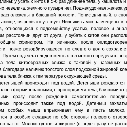
лины: у усатых китов в 5-6 раз длиннее тела, у кашалота и
но невелика, желчного пузыря нет. Поджелудочная железа у
расположены в брюшной полости. Пенис длинный, в спок
алище, os penis отсутствует. Яичники самок размещены в п
в, относящихся к подсемейству усатых, половое и анал
ом расстоянии друг от друга, у зубатых китов они распо
общим сфинктром. На яичниках после оплодотворен
ти, позже резорбирующееся, но след его долго сохраняе
). Путем подсчета следов желтых тел можно определить воз
ра тела китообразных близка к таковой у наземных м
я благодаря наличию толстого слоя подкожной жировой кл
ова тела близка к температуре окружающей среды.
етенышей происходит под водой. Детеныши рождаются к
полне сформированными, с пропорциями тела, близкими к 
ыми сразу после рождения самостоятельно передв
нных происходит также под водой. Детеныш захваты
ем особых мышц впрыскивает ему в пасть молоко.
тся в особых складках по обе стороны полового отвер
 но часто. Молоко густое и жирное (в воде сразу не рас