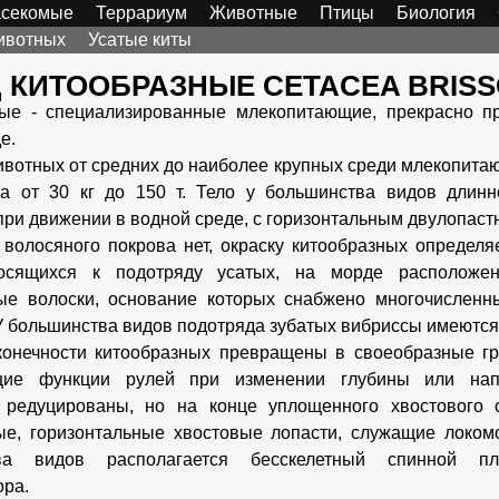
секомые
Террариум
Животные
Птицы
Биология
ивотных
Усатые киты
 КИТООБРАЗНЫЕ CETACEA BRISSO
ные - специализированные млекопитающие, прекрасно п
е.
вотных от средних до наиболее крупных среди млекопитаю
а от 30 кг до 150 т. Тело у большинства видов длинн
при движении в водной среде, с горизонтальным двулопас
волосяного покрова нет, окраску китообразных определя
носящихся к подотряду усатых, на морде расположе
ные волоски, основание которых снабжено многочислен
У большинства видов подотряда зубатых вибриссы имеются 
онечности китообразных превращены в своеобразные гру
ие функции рулей при изменении глубины или нап
и редуцированы, но на конце уплощенного хвостового 
ые, горизонтальные хвостовые лопасти, служащие локом
тва видов располагается бесскелетный спинной п
ора.