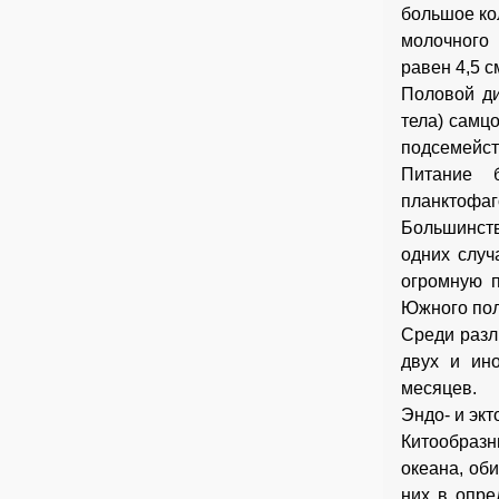
большое кол
молочного 
равен 4,5 с
Половой ди
тела) самц
подсемейст
Питание б
планктофаг
Большинст
одних случ
огромную п
Южного пол
Среди разл
двух и ин
месяцев.
Эндо- и эк
Китообразн
океана, об
них в опре