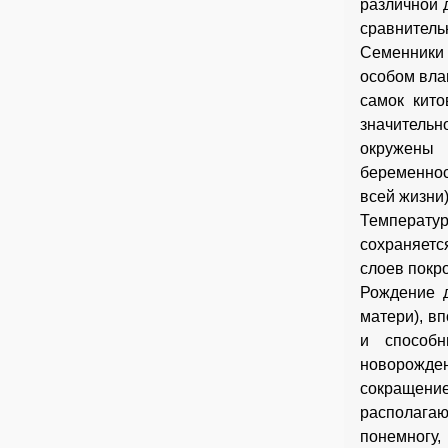
различной д
сравнитель
Семенники 
особом влаг
самок кито
значительн
окружены 
беременнос
всей жизни
Температу
сохраняетс
слоев покр
Рождение д
матери), в
и способн
новорожде
сокращени
располагаю
понемногу,