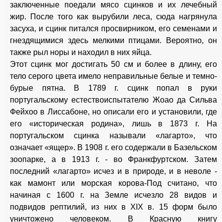
заключенные поедали мясо сцинков и их лечебный
жир. После того как вырубили леса, сюда нагрянула
засуха, и сцинк питался просвирником, его семенами и
гнездящимися здесь мелкими птицами. Вероятно, он
также рыл норы и находил в них яйца.
Этот сцинк мог достигать 50 см и более в длину, его
тело серого цвета имело неправильные белые и темно-
бурые пятна. В 1789 г. сцинк попал в руки
португальскому естествоиспытателю Жоао да Сильва
Фейхоо в Лиссабоне, но описали его и установили, где
его «историческая родина», лишь в 1873 г. На
португальском сцинка называли «лагарто», что
означает «ящер». В 1908 г. его содержали в Базельском
зоопарке, а в 1913 г. - во Франкфуртском. Затем
последний «лагарто» исчез и в природе, и в неволе -
как мамонт или морская корова-Под считано, что
начиная с 1600 г. на Земле исчезло 28 видов и
подвидов рептилий, из них в XIX в. 15 форм было
уничтожено человеком. В Красную книгу