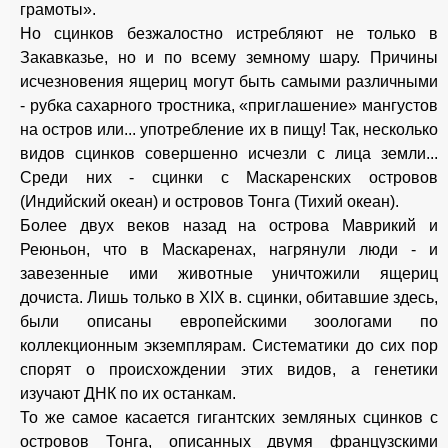
грамоты».
Но сцинков безжалостно истребляют не только в
Закавказье, но и по всему земному шару. Причины
исчезновения ящериц могут быть самыми различными
- рубка сахарного тростника, «приглашение» мангустов
на остров или... употребление их в пищу! Так, несколько
видов сцинков совершенно исчезли с лица земли...
Среди них - сцинки с Маскаренских островов
(Индийский океан) и островов Тонга (Тихий океан).
Более двух веков назад на острова Маврикий и
Реюньон, что в Маскаренах, нагрянули люди - и
завезенные ими животные уничтожили ящериц
дочиста. Лишь только в XIX в. сцинки, обитавшие здесь,
были описаны европейскими зоологами по
коллекционным экземплярам. Систематики до сих пор
спорят о происхождении этих видов, а генетики
изучают ДНК по их останкам.
То же самое касается гигантских земляных сцинков с
островов Тонга, описанных двумя французскими