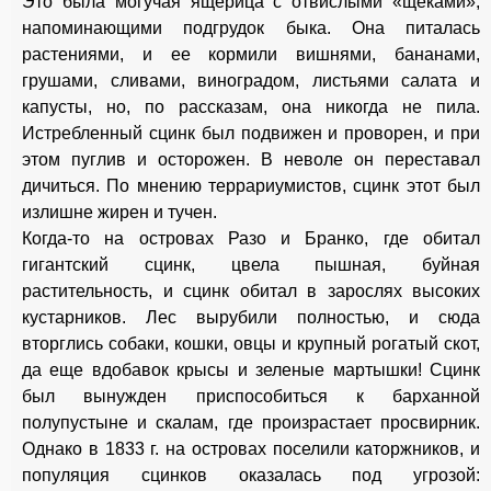
Это была могучая ящерица с отвислыми «щеками»,
напоминающими подгрудок быка. Она питалась
растениями, и ее кормили вишнями, бананами,
грушами, сливами, виноградом, листьями салата и
капусты, но, по рассказам, она никогда не пила.
Истребленный сцинк был подвижен и проворен, и при
этом пуглив и осторожен. В неволе он переставал
дичиться. По мнению террариумистов, сцинк этот был
излишне жирен и тучен.
Когда-то на островах Разо и Бранко, где обитал
гигантский сцинк, цвела пышная, буйная
растительность, и сцинк обитал в зарослях высоких
кустарников. Лес вырубили полностью, и сюда
вторглись собаки, кошки, овцы и крупный рогатый скот,
да еще вдобавок крысы и зеленые мартышки! Сцинк
был вынужден приспособиться к барханной
полупустыне и скалам, где произрастает просвирник.
Однако в 1833 г. на островах поселили каторжников, и
популяция сцинков оказалась под угрозой: