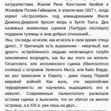
натуралистами, Жаном Рене Констаном Квойем и
Жозефом Полем Гаймаром, в апреле-мае 1827 г., когда
корвет «Астролябия» под командованием Жюля
Дюмона-Дюрвиля бросил якорь в бухте Тонга. Два
наземных экземпляра сцинков
(Tachygia microlepis)
подарили туземцы в знак добрых отношений...
Увы, эти виды исчезли, как исчезла в свое время птица
дронт... У британцев есть выражение - «мертвый, как
дронт»: истребленного людьми нелетающего голубя
невозможно возродить, как бы мы этого ни желали.
Гигантского, или исполинского сцинка
(Macroscincus
cocteaui) с
островов Зеленого Мыса, или Кабо Верде,
не раз привозили в Европу - даже перед Первой
мировой войной! Как жаль, что европейские
террариумисты не научились выращивать его в
неволе!.. Современные палеонтологи раскопали
останки сцинка и выяснили, что он обитал на многих
островах, а в XIX в. уже лишь на двух...