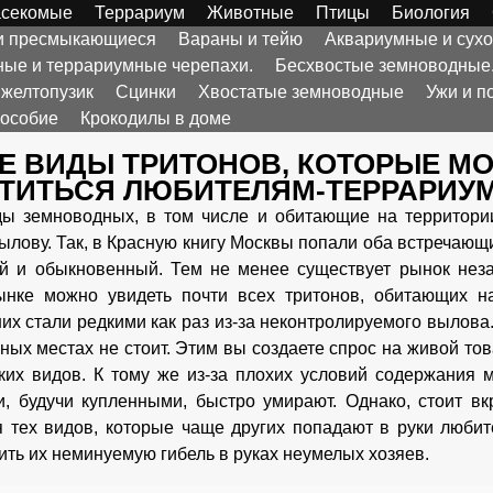
секомые
Террариум
Животные
Птицы
Биология
 и пресмыкающиеся
Вараны и тейю
Аквариумные и сух
ые и террариумные черепахи.
Бесхвостые земноводные
 желтопузик
Сцинки
Хвостатые земноводные
Ужи и п
пособие
Крокодилы в доме
Е ВИДЫ ТРИТОНОВ, КОТОРЫЕ МО
ЕТИТЬСЯ ЛЮБИТЕЛЯМ-ТЕРРАРИУ
ы земноводных, в том числе и обитающие на территории
ылову. Так, в Красную книгу Москвы попали оба встречающ
й и обыкновенный. Тем не менее существует рынок нез
ынке можно увидеть почти всех тритонов, обитающих н
них стали редкими как раз из-за неконтролируемого вылова
бных местах не стоит. Этим вы создаете спрос на живой то
ких видов. К тому же из-за плохих условий содержания
, будучи купленными, быстро умирают. Однако, стоит вк
 тех видов, которые чаще других попадают в руки любите
ить их неминуемую гибель в руках неумелых хозяев.