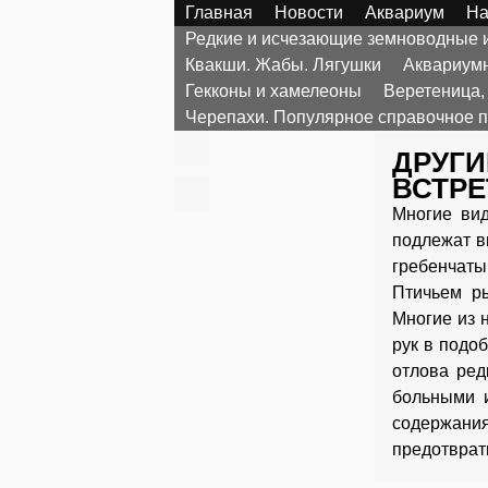
Главная
Новости
Аквариум
На
Редкие и исчезающие земноводные
Квакши. Жабы. Лягушки
Аквариумн
Гекконы и хамелеоны
Веретеница,
Черепахи. Популярное справочное 
ДРУГИ
ВСТР
Многие вид
подлежат в
гребенчаты
Птичьем р
Многие из 
рук в подо
отлова ред
больными и
содержания
предотврат