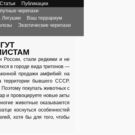
Статьи
Публикации
опутные черепахи
. Лягушки
Ваш террариум
олозы
Экзотические черепахи
ГУТ
МИСТАМ
 России, стали редкими и не
ихся в городе вида тритонов —
аконной продажи амфибий: на
а территории бывшего СССР.
. Поэтому покупать животных с
вар и провоцируете новые акты
 многие животные оказываются
ратце коснуться особенностей
лей, хотя бы для того, чтобы