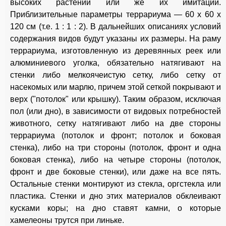
высоких растений или же их имитации.
Приблизительные параметры террариума — 60 х 60 х
120 см (т.е. 1 : 1 : 2). В дальнейших описаниях условий
содержания видов будут указаны их размеры. На раму
террариума, изготовленную из деревянных реек или
алюминиевого уголка, обязательно натягивают на
стенки либо мелкоячеистую сетку, либо сетку от
насекомых или марлю, причем этой сеткой покрывают и
верх ("потолок" или крышку). Таким образом, исключая
пол (или дно), в зависимости от видовых потребностей
животного, сетку натягивают либо на две стороны
террариума (потолок и фронт; потолок и боковая
стенка), либо на три стороны (потолок, фронт и одна
боковая стенка), либо на четыре стороны (потолок,
фронт и две боковые стенки), или даже на все пять.
Остальные стенки монтируют из стекла, оргстекла или
пластика. Стенки и дно этих материалов обклеивают
кусками коры; на дно ставят камни, о которые
хамелеоны трутся при линьке.