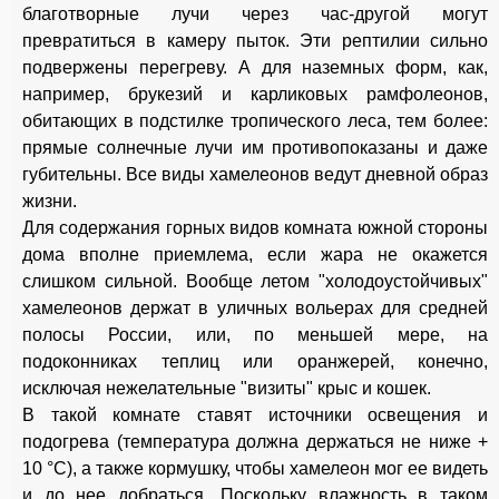
благотворные лучи через час-другой могут
превратиться в камеру пыток. Эти рептилии сильно
подвержены перегреву. А для наземных форм, как,
например, брукезий и карликовых рамфолеонов,
обитающих в подстилке тропического леса, тем более:
прямые солнечные лучи им противопоказаны и даже
губительны. Все виды хамелеонов ведут дневной образ
жизни.
Для содержания горных видов комната южной стороны
дома вполне приемлема, если жара не окажется
слишком сильной. Вообще летом "холодоустойчивых"
хамелеонов держат в уличных вольерах для средней
полосы России, или, по меньшей мере, на
подоконниках теплиц или оранжерей, конечно,
исключая нежелательные "визиты" крыс и кошек.
В такой комнате ставят источники освещения и
подогрева (температура должна держаться не ниже +
10 °С), а также кормушку, чтобы хамелеон мог ее видеть
и до нее добраться. Поскольку влажность в таком