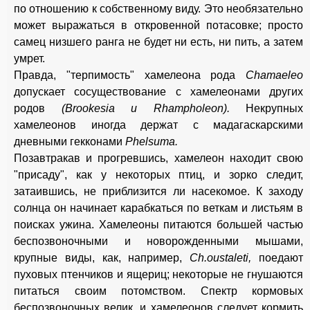
по отношению к собственному виду. Это необязательно
может выражаться в откровенной потасовке; просто
самец низшего ранга не будет ни есть, ни пить, а затем
умрет.
Правда, "терпимость" хамелеона рода
Chamaeleo
допускает сосуществование с хамелеонами других
родов
(Brookesia и Rhampholeon).
Некрупных
хамелеонов иногда держат с мадагаскарскими
дневными гекконами
Phelsuma.
Позавтракав и прогревшись, хамелеон находит свою
"присаду", как у некоторых птиц, и зорко следит,
затаившись, не приблизится ли насекомое. К заходу
солнца он начинает карабкаться по веткам и листьям в
поисках ужина. Хамелеоны питаются большей частью
беспозвоночными и новорожденными мышами,
крупные виды, как, например,
Ch.oustaleti,
поедают
пуховых птенчиков и ящериц; некоторые не гнушаются
питаться своим потомством. Спектр кормовых
беспозвоночных велик, и хамелеонов следует кормить