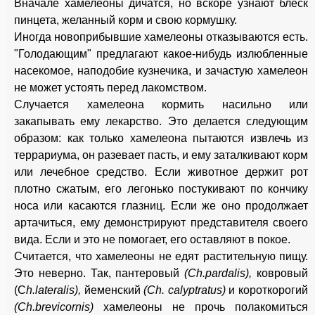
Вначале хамелеоны дичатся, но вскоре узнают блеск
пинцета, желанный корм и свою кормушку.
Иногда новоприбывшие хамелеоны отказываются есть.
"Голодающим" предлагают какое-нибудь излюбленные
насекомое, наподобие кузнечика, и зачастую хамелеон
не может устоять перед лакомством.
Случается хамелеона кормить насильно или
закапывать ему лекарство. Это делается следующим
образом: как только хамелеона пытаются извлечь из
террариума, он разевает пасть, и ему заталкивают корм
или лечебное средство. Если животное держит рот
плотно сжатым, его легонько постукивают по кончику
носа или касаются глазниц. Если же оно продолжает
артачиться, ему демонстрируют представителя своего
вида. Если и это не помогает, его оставляют в покое.
Считается, что хамелеоны не едят растительную пищу.
Это неверно. Так, пантеровый
(Ch.pardalis),
ковровый
(С
h.lateralis),
йеменский
(Ch. calyptratus)
и короткорогий
(Ch.brevicornis)
хамелеоны не прочь полакомиться