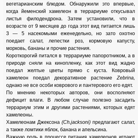
вегетарианским блюдом. Обнаружили это впервые,
когда йеменский хамелеон в террариуме откусывал
листья филодендрона. Затем установили, что в
возрасте от 9 месяцев до года этот вид питается лишь
3 — 5 насекомыми еженедельно, но зато охотно
поедает салат, лепестки роз, кормовую капусту,
морковь, бананы и прочие растения.
Короткорогий питался в террариуме папоротником, а в
природе сняли на кинопленку, как этот вид жадно
поедал желтые цветы прямо с куста. Ковровый
хамелеон поедал декоративное растение
Zebrina,
однако не все особи коврового и пантерового его едят.
По мнению некоторых авторов, они восполняют
дефицит влаги. В любом случае полезно засадить
террариум этим и другими растениями, которых едят
хамелеоны.
Хамелеонам Джексона
(Ch.jacksoni)
предлагают салат,
а также ломтики яблок, банана и апельсина.
Важную роль в процессе питания хамелеонов играют