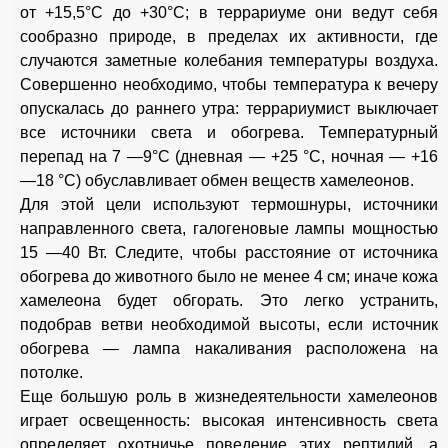
от +15,5°С до +30°С; в террариуме они ведут себя
сообразно природе, в пределах их активности, где
случаются заметные колебания температуры воздуха.
Совершенно необходимо, чтобы температура к вечеру
опускалась до раннего утра: террариумист выключает
все источники света и обогрева. Температурный
перепад на 7 —9°С (дневная — +25 °С, ночная — +16
—18 °С) обуславливает обмен веществ хамелеонов.
Для этой цели используют термошнуры, источники
направленного света, галогеновые лампы мощностью
15 —40 Вт. Следите, чтобы расстояние от источника
обогрева до животного было не менее 4 см; иначе кожа
хамелеона будет обгорать. Это легко устранить,
подобрав ветви необходимой высоты, если источник
обогрева — лампа накаливания расположена на
потолке.
Еще большую роль в жизнедеятельности хамелеонов
играет освещенность: высокая интенсивность света
определяет охотничье поведение этих рептилий, а