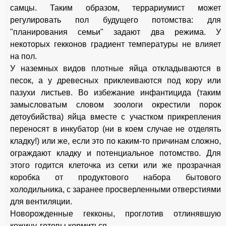
самцы. Таким образом, террариумист может
регулировать пол будущего потомства: для
"планирования семьи" задают два режима. У
некоторых гекконов градиент температуры не влияет
на пол.
У наземных видов плотные яйца откладываются в
песок, а у древесных приклеиваются под кору или
пазухи листьев. Во избежание инфантицида (таким
замысловатым словом зоологи окрестили порок
детоубийства) яйца вместе с участком прикрепления
переносят в инкубатор (ни в коем случае не отделять
кладку!) или же, если это по каким-то причинам сложно,
ограждают кладку и потенциальное потомство. Для
этого годится клеточка из сетки или же прозрачная
коробка от продуктового набора бытового
холодильника, с заранее просверленными отверстиями
для вентиляции.
Новорожденные гекконы, проглотив отлинявшую
кожицу, готовы кормиться.