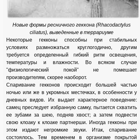
Новые формы ресничного геккона (Rhacodactylus
ciliatus), выведенные в террариуме
Некоторые гекконы способны при стабильных
условиях размножаться круглогодично, другим
требуется определенный гибкий ритм освещения,
температуры и влажности. Во всяком случае
"физиологический покой" не помешает
производителям, скорее наоборот.
Спаривание гекконов происходит большей частью
ночью или же в укромных местечках, в особенности у
дневных видов. Их выдает характерное поведение:
самец преследует избранную самку, пытается схватить
ее зубами за шею, подняв хвост; а затем подвести
свою клоаку к клоаке партнерши. Иногда гекконы при
этом издают негромкие звуки. Итак, спаривание
состоялось. Тем временем в организме покрытой