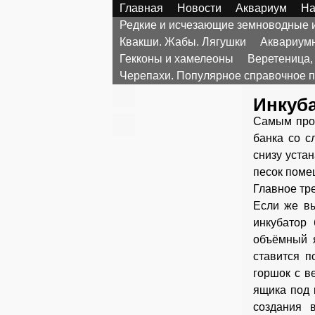
Главная
Новости
Аквариум
На
Редкие и исчезающие земноводные
Квакши. Жабы. Лягушки
Аквариумн
Гекконы и хамелеоны
Веретеница,
Черепахи. Популярное справочное 
Инкуба
Самым прос
банка со с
снизу устан
песок поме
Главное тре
Если же вы
инкубатор
объёмный я
ставится п
горшок с в
ящика под 
создания 