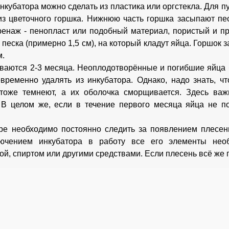
нкубатора можно сделать из пластика или оргстекла. Для 
из цветочного горшка. Нижнюю часть горшка засыпают пес
ренаж - пенопласт или подобный материал, пористый и 
 песка (примерно 1,5 см), на который кладут яйца. Горшок
м.
ваются 2-3 месяца. Неоплодотворённые и погибшие яйца б
временно удалять из инкубатора. Однако, надо знать, ч
тоже темнеют, а их оболочка сморщивается. Здесь важ
 В целом же, если в течение первого месяца яйца не п
ре необходимо постоянно следить за появлением плесени,
ючением инкубатора в работу все его элементы нео
й, спиртом или другими средствами. Если плесень всё же п