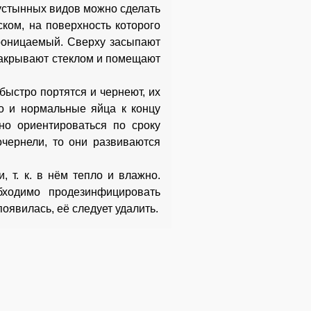
пустынных видов можно сделать
ком, на поверхность которого
проницаемый. Сверху засыпают
 закрывают стеклом и помещают
ыстро портятся и чернеют, их
то и нормальные яйца к концу
но ориентироваться по сроку
очернели, то они развиваются
 т. к. в нём тепло и влажно.
бходимо продезинфицировать
оявилась, её следует удалить.