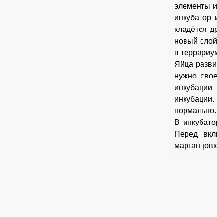
элементы и
инкубатор 
кладётся д
новый слой
в террариу
Яйца разви
нужно свое
инкубации 
инкубации.
нормально.
В инкубато
Перед вкл
марганцовко