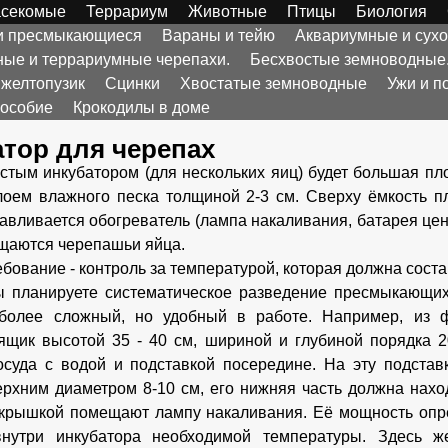
секомые
Террариум
Животные
Птицы
Биология
 и пресмыкающиеся
Вараны и тейю
Аквариумные и сух
ые и террариумные черепахи.
Бесхвостые земноводные
 желтопузик
Сцинки
Хвостатые земноводные
Ужи и п
пособие
Крокодилы в доме
тор для черепах
тым инкубатором (для нескольких яиц) будет большая пл
лоем влажного песка толщиной 2-3 см. Сверху ёмкость п
авливается обогреватель (лампа накаливания, батарея цент
щаются черепашьи яйца.
бование - контроль за температурой, которая должна состав
 планируете систематическое разведение пресмыкающихс
 более сложный, но удобный в работе. Например, из 
щик высотой 35 - 40 см, шириной и глубиной порядка 2
осуда с водой и подставкой посередине. На эту подста
ерхним диаметром 8-10 см, его нижняя часть должна нахо
крышкой помещают лампу накаливания. Её мощность опр
внутри инкубатора необходимой температуры. Здесь ж