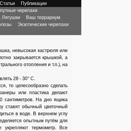
Статьи
Публикации
опутные черепахи
. Лягушки
Ваш террариум
олозы
Экзотические черепахи
ошка, невысокая кастрюля или
лотно закрывается крышкой, а
рального отопления и т.п.), на
лять 28 - 30° С.
я, то целесообразно сделать
фанеры или пластика делают
0 сантиметров. На дно ящика
вку ставят обычный цветочный
диться в воде. В верхнем углу
еделяется опытным путём для
е укрепляют термометр. Все