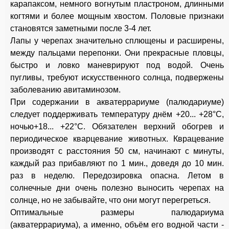
карапаксом, немного вогнутым пластроном, длинными
когтями и более мощным хвостом. Половые признаки
становятся заметными после 3-4
лет.
Лапы у черепах значительно сплющены и расширены,
между пальцами перепонки. Они прекрасные пловцы,
быстро и ловко маневрируют под водой. Очень
пугливы, требуют искусственного солнца, подвержены
заболеванию авитаминозом.
При содержании в акватеррариуме (палюдариуме)
следует поддерживать температуру днём +20... +28°С,
ночью+18... +22°С. Обязателен верхний обогрев и
периодическое кварцевание животных. Кврацевание
производят с расстояния 50 см, начинают с минуты,
каждый раз прибавляют по 1 мин., доведя до 10 мин.
раз в неделю. Передозировка опасна. Летом в
солнечные дни очень полезно выносить черепах на
солнце, но не забывайте, что они могут перегреться.
Оптимальные размеры палюдариума
(акватеррариума), а именно, объём его водной части -