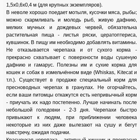
1,5x0,6x0,4 м (для крупных экземпляров).
В неволе хорошо поедает мотыля, кусочки мяса, рыбы;
можно скармливать и молодь рыб, живую дафнию,
мелких мучных и дождевых червей, обязательна
растительная пища - листья ряски, цератоптериса,
кувшинок. В пищу им необходимо добавлять витамины.
Не отказывается черепаха и от сухого корма -
прекрасно схватывает с поверхности воды сушеную
дафнию и гамарус. Полезны им и сухие корма для
кошек и собак в измельчённом виде (Whiskas, Kitecat и
т.п.). Существует в продаже специальный корм для
пресноводных черепах в гранулах. Не огорчайтесь,
если ваши питомцы откажутся есть непривычный корм
- приучать их надо постепенно. Лучше начинать после
небольшой голодовки - 2-3 дня. Черепахи быстро
привыкают к людям, при приближении человека
некоторые из них даже вылезают на сушу и бегут
навстречу, ожидая подачки.
Красноухая черепаха - активный хищник и прекрасно