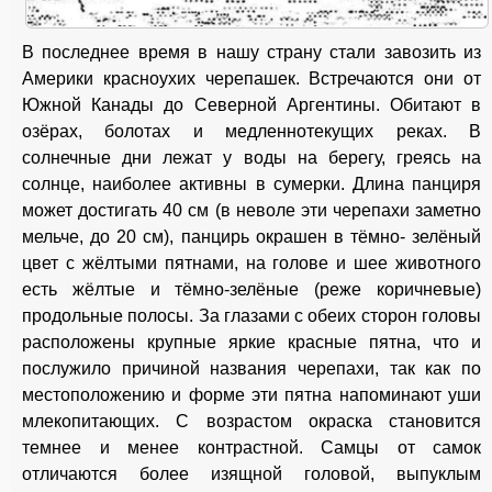
В последнее время в нашу страну стали завозить из
Америки красноухих черепашек. Встречаются они от
Южной Канады до Северной Аргентины. Обитают в
озёрах, болотах и медленнотекущих реках. В
солнечные дни лежат у воды на берегу, греясь на
солнце, наиболее активны в сумерки. Длина панциря
может достигать 40 см (в неволе эти черепахи заметно
мельче, до 20 см), панцирь окрашен в тёмно- зелёный
цвет с жёлтыми пятнами, на голове и шее животного
есть жёлтые и тёмно-зелёные (реже коричневые)
продольные полосы. За глазами с обеих сторон головы
расположены крупные яркие красные пятна, что и
послужило причиной названия черепахи, так как по
местоположению и форме эти пятна напоминают уши
млекопитающих. С возрастом окраска становится
темнее и менее контрастной. Самцы от самок
отличаются более изящной головой, выпуклым