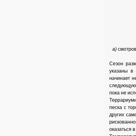
а)
смотров
Сезон разм
указаны в 
начинает н
следующую.
пока не исп
Террариуми
песка с то
других сам
рискованно
оказаться 