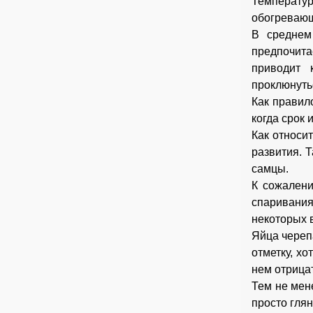
Температу
обогревающ
В среднем
предпочита
приводит 
проклюнутьс
Как правил
когда срок 
Как относи
развития. 
самцы.
К сожалени
спаривани
некоторых 
Яйца череп
отметку, х
нем отрицат
Тем не мен
просто гля