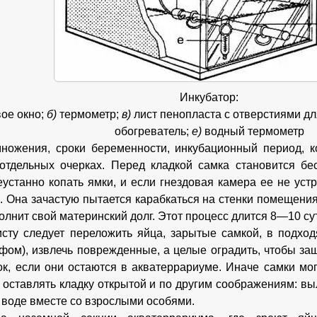
Инкубатор:
ое окно;
б)
термометр;
в)
лист пенопласта с отверстиями дл
обогреватель;
е)
водный термометр
ножения, сроки беременности, инкубационный период, к
отдельных очерках. Перед кладкой самка становится бе
еустанно копать ямки, и если гнездовая камера ее не устр
 Она зачастую пытается карабкаться на стенки помещения
олнит свой материнский долг. Этот процесс длится 8—10 су
сту следует переложить яйца, зарытые самкой, в подход
рфом), извлечь поврежденные, а целые оградить, чтобы защ
ок, если они остаются в акватеррариуме. Иначе самки мог
 оставлять кладку открытой и по другим соображениям: в
в воде вместе со взрослыми особями.