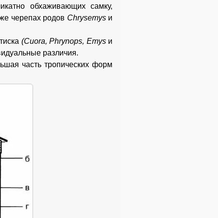
ликатно обхаживающих самку,
кже черепах родов
Chrysemys
и
атиска
(Cuora, Phrynops, Emys
и
ивидуальные различия.
льшая часть тропических форм