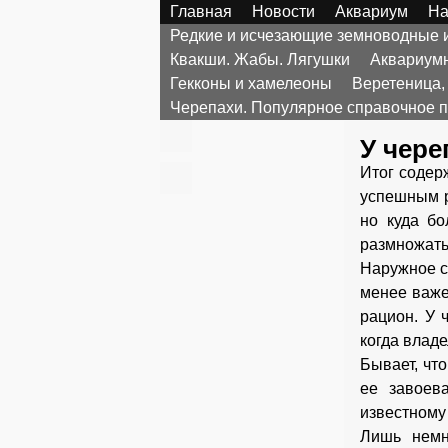
Главная
Новости
Аквариум
На
Редкие и исчезающие земноводные
Квакши. Жабы. Лягушки
Аквариумн
Гекконы и хамелеоны
Веретеница,
Черепахи. Популярное справочное 
У чере
Итог содер
успешным р
но куда бо
размножать
Наружное с
менее важе
рацион. У 
когда влад
Бывает, чт
ее завоев
известному
Лишь немн