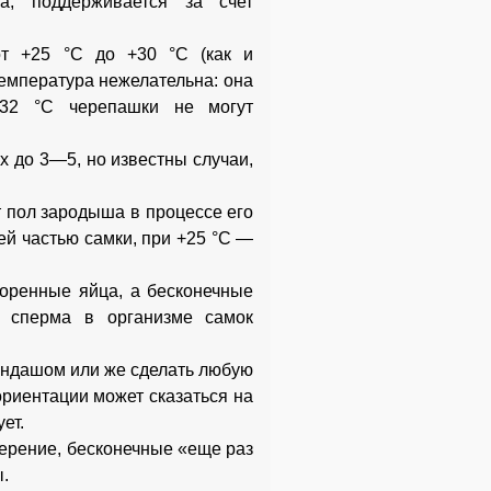
а, поддерживается за счет
от +25 °С до +30 °С (как и
емпература нежелательна: она
+32 °С черепашки не могут
х до 3—5, но известны случаи,
т пол зародыша в процессе его
ей частью самки, при +25 °С —
оренные яйца, а бесконечные
я сперма в организме самок
андашом или же сделать любую
ориентации может сказаться на
ет.
ерение, бесконечные «еще раз
ы.