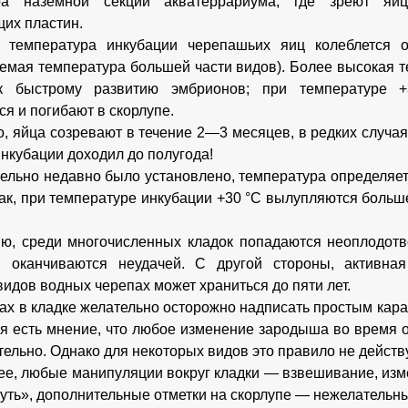
ра наземной секции акватеррариума, где зреют яйц
их пластин.
 температура инкубации черепашьих яиц колеблется 
емая температура большей части видов). Более высокая т
к быстрому развитию эмбрионов; при температуре 
я и погибают в скорлупе.
о, яйца созревают в течение 2—3 месяцев, в редких случая
инкубации доходил до полугода!
тельно недавно было установлено, температура определяе
Так, при температуре инкубации +30 °С вылупляются больш
ю, среди многочисленных кладок попадаются неоплодотв
я оканчиваются неудачей. С другой стороны, активна
видов водных черепах может храниться до пяти лет.
ах в кладке желательно осторожно надписать простым кар
отя есть мнение, что любое изменение зародыша во время 
ельно. Однако для некоторых видов это правило не действу
ее, любые манипуляции вокруг кладки — взвешивание, изм
нуть», дополнительные отметки на скорлупе — нежелательн