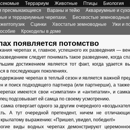
секомые
Террариум
Животные
Птицы
Биология
 и пресмыкающиеся
Вараны и тейю
Аквариумные и сух
ые и террариумные черепахи.
Бесхвостые земноводные
 желтопузик
Сцинки
Хвостатые земноводные
Ужи и п
пособие
Крокодилы в доме
пах появляется потомство
жания черепах и, главное, успешного их разведения — ве
азведением следует понимать такое разведение, когда сп
льшим достижением является тот факт, когда удается в
ся в последующих поколениях.
одержание черепах в теплый сезон и является важной пре
н и поиск подходящего партнера (или партнерши), а такж
черепах имеются свои «симпатии» и «антипатии», и самка
елец подсовывает ей самца по своему усмотрению.
о самка отвергает одного за другим очередного «воздыхател
ать. А тут очередной претендент, ничем не отличающи
 крылатому выражению: «Пришел, увидел, победил!»
огие виды водных черепах демонстрируют церемонно