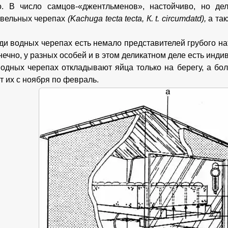
о. В число самцов-«джентльменов», настойчиво, но де
овельных черепах
(Kachuga tecta tecta, К. t. circumdatd),
а та
.
ди водных черепах есть немало представителей грубого н
нечно, у разных особей и в этом деликатном деле есть инд
одных черепах откладывают яйца только на берегу, а бо
т их с ноября по февраль.