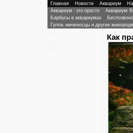
Главная
Новости
Аквариум
На
Аквариум - это просто
Аквариум: 
Барбусы в аквариумах
Беспозвоно
Гуппи, меченосцы и другие живоро
Как п